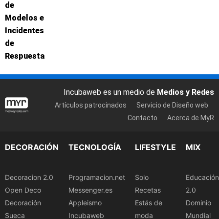
de
Modelos e
Incidentes
de
Respuesta
Incubaweb es un medio de
Medios y Redes
Artículos patrocinados
Servicio de Diseño web
Contacto
Acerca de MyR
DECORACIÓN
TECNOLOGÍA
LIFESTYLE
MIX
Decoracion 2.0
Programacion.net
Solo
Educación
Open Deco
Messenger.es
Recetas
2.0
Decoración
Appleismo
Estás de
Dominio
Sueca
Incubaweb
moda
Mundial