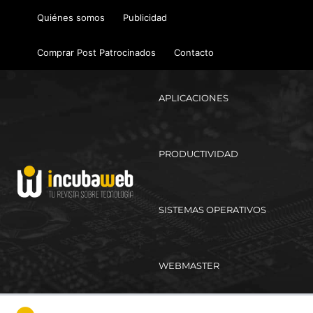
Ir
Quiénes somos
Publicidad
al
contenido
Comprar Post Patrocinados
Contacto
APLICACIONES
PRODUCTIVIDAD
SISTEMAS OPERATIVOS
WEBMASTER
Ma