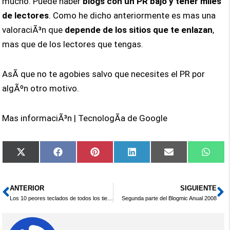
mucho. Puede haber
blogs con un PR bajo y tener miles
de lectores
. Como he dicho anteriormente es mas una
valoraciÃ³n que
depende de los sitios que te enlazan
,
mas que de los lectores que tengas.
AsÃ­ que no te agobies salvo que necesites el PR por
algÃºn otro motivo.
Mas informaciÃ³n | TecnologÃ­a de Google
Compartir
Compartir
Compartir
Compartir
Compartir
Comp
X
Facebook
Pinterest
LinkedIn
Email
What
en
en
en
en
en
en
(Twitter)
ANTERIOR
SIGUIENTE
Ant
S
Los 10 peores teclados de todos los tiempos
Segunda parte del Blogmic Anual 2008