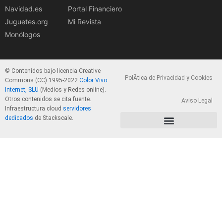
Navidad.es
Portal Financiero
Juguetes.org
Mi Revista
Monólogos
© Contenidos bajo licencia Creative
PolÃ­tica de Privacidad y Cookies
Commons (CC) 1995-2022
Color Vivo
Internet, SLU
(Medios y Redes online).
Otros contenidos se cita fuente.
Aviso Legal
Infraestructura cloud
servidores
dedicados
de Stackscale.
PolÃ­tica de Privacidad y Cookies