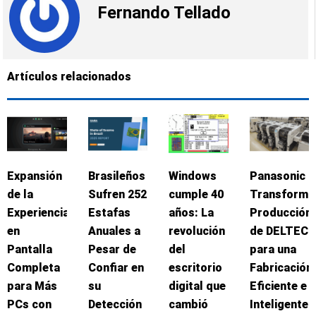
Fernando Tellado
Artículos relacionados
Expansión
Brasileños
Windows
Panasonic
de la
Sufren 252
cumple 40
Transforma
Experiencia
Estafas
años: La
Producción
en
Anuales a
revolución
de DELTEC
Pantalla
Pesar de
del
para una
Completa
Confiar en
escritorio
Fabricación
para Más
su
digital que
Eficiente e
PCs con
Detección
cambió
Inteligente