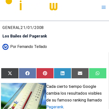
Me
GENERAL
21/01/2008
Los Bailes del Pagerank
Por
Fernando Tellado
Compartir
Compartir
Compartir
Compartir
Compartir
Comp
X
Facebook
Pinterest
LinkedIn
Email
What
en
en
en
en
en
en
(Twitter)
Cada cierto tiempo Google
cambia los resultados visibles
de su famoso ranking llamado
Pagerank
.