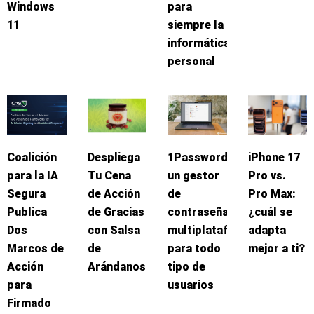
Windows
para
11
siempre la
informática
personal
Coalición
Despliega
1Password:
iPhone 17
para la IA
Tu Cena
un gestor
Pro vs.
Segura
de Acción
de
Pro Max:
Publica
de Gracias
contraseñas
¿cuál se
Dos
con Salsa
multiplataforma
adapta
Marcos de
de
para todo
mejor a ti?
Acción
Arándanos
tipo de
para
usuarios
Firmado