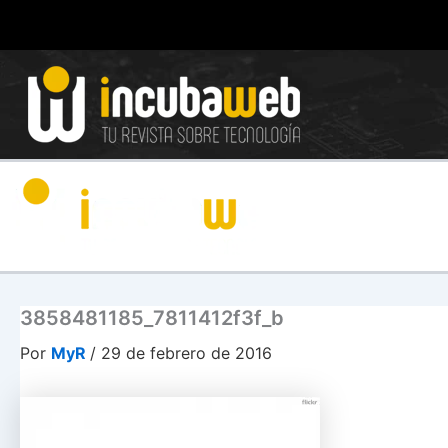
Ir
al
contenido
3858481185_7811412f3f_b
Por
MyR
/
29 de febrero de 2016