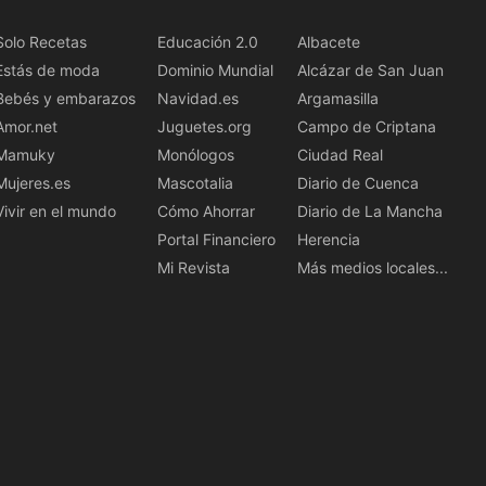
Solo Recetas
Educación 2.0
Albacete
Estás de moda
Dominio Mundial
Alcázar de San Juan
Bebés y embarazos
Navidad.es
Argamasilla
Amor.net
Juguetes.org
Campo de Criptana
Mamuky
Monólogos
Ciudad Real
Mujeres.es
Mascotalia
Diario de Cuenca
Vivir en el mundo
Cómo Ahorrar
Diario de La Mancha
Portal Financiero
Herencia
Mi Revista
Más medios locales...