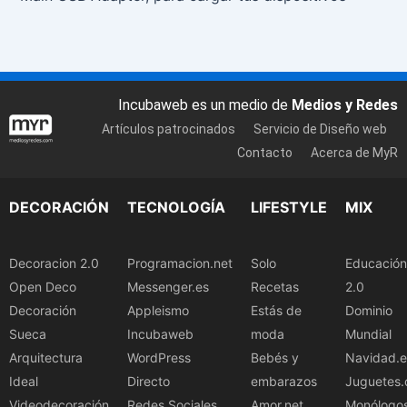
Incubaweb es un medio de
Medios y Redes
Artículos patrocinados
Servicio de Diseño web
Contacto
Acerca de MyR
DECORACIÓN
TECNOLOGÍA
LIFESTYLE
MIX
Decoracion 2.0
Programacion.net
Solo
Educación
Open Deco
Messenger.es
Recetas
2.0
Decoración
Appleismo
Estás de
Dominio
Sueca
Incubaweb
moda
Mundial
Arquitectura
WordPress
Bebés y
Navidad.e
Ideal
Directo
embarazos
Juguetes.
Videodecoración
Redes Sociales
Amor.net
Monólogo