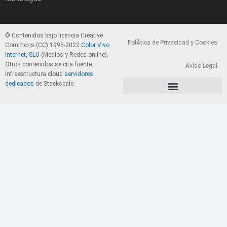
© Contenidos bajo licencia Creative
PolÃ­tica de Privacidad y Cookies
Commons (CC) 1995-2022
Color Vivo
Internet, SLU
(Medios y Redes online).
Otros contenidos se cita fuente.
Aviso Legal
Infraestructura cloud
servidores
dedicados
de Stackscale.
PolÃ­tica de Privacidad y Cookies