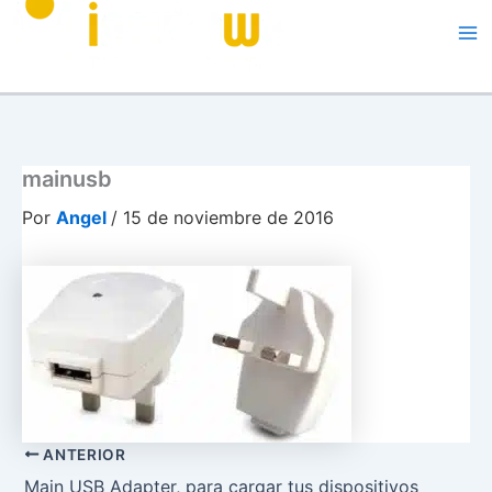
Me
mainusb
Por
Angel
/
15 de noviembre de 2016
ANTERIOR
Main USB Adapter, para cargar tus dispositivos