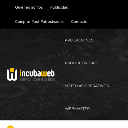
Ir
Quiénes somos
Publicidad
al
contenido
Comprar Post Patrocinados
Contacto
APLICACIONES
PRODUCTIVIDAD
SISTEMAS OPERATIVOS
WEBMASTER
Ma