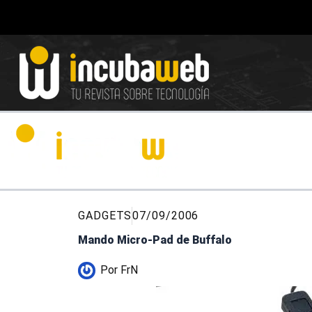
Ir
al
contenido
GADGETS
07/09/2006
Mando Micro-Pad de Buffalo
Por
FrN