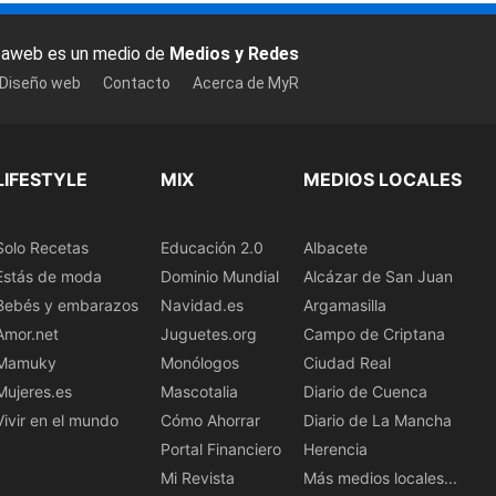
baweb es un medio de
Medios y Redes
 Diseño web
Contacto
Acerca de MyR
LIFESTYLE
MIX
MEDIOS LOCALES
Solo Recetas
Educación 2.0
Albacete
Estás de moda
Dominio Mundial
Alcázar de San Juan
Bebés y embarazos
Navidad.es
Argamasilla
Amor.net
Juguetes.org
Campo de Criptana
Mamuky
Monólogos
Ciudad Real
Mujeres.es
Mascotalia
Diario de Cuenca
Vivir en el mundo
Cómo Ahorrar
Diario de La Mancha
Portal Financiero
Herencia
Mi Revista
Más medios locales...