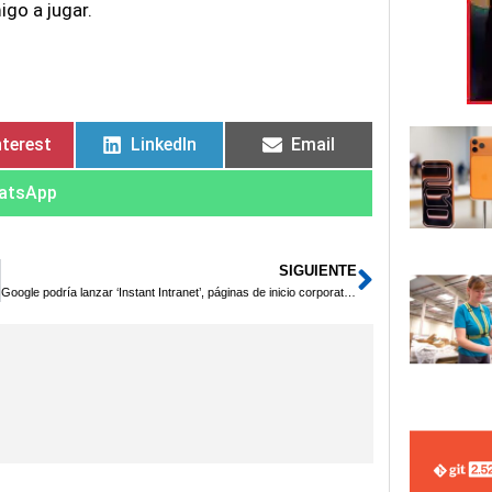
igo a jugar.
nterest
LinkedIn
Email
atsApp
SIGUIENTE
Siguient
Google podría lanzar ‘Instant Intranet’, páginas de inicio corporativas