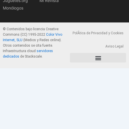
Juguetes.org
Mi Revista
Monólogos
© Contenidos bajo licencia Creative
PolÃ­tica de Privacidad y Cookies
Commons (CC) 1995-2022
Color Vivo
Internet, SLU
(Medios y Redes online).
Otros contenidos se cita fuente.
Aviso Legal
Infraestructura cloud
servidores
dedicados
de Stackscale.
PolÃ­tica de Privacidad y Cookies