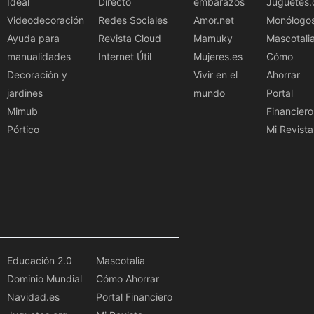
Ideal
Directo
embarazos
Juguetes.
Videodecoración
Redes Sociales
Amor.net
Monólogo
Ayuda para
Revista Cloud
Mamuky
Mascotali
manualidades
Internet Útil
Mujeres.es
Cómo
Decoración y
Vivir en el
Ahorrar
jardines
mundo
Portal
Mimub
Financiero
Pórtico
Mi Revista
Educación 2.0
Mascotalia
Dominio Mundial
Cómo Ahorrar
Navidad.es
Portal Financiero