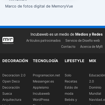
Marco de fotos digital de MemoryVue
Incubaweb es un medio de
Medios y Redes
Artículos patrocinados
Servicio de Diseño web
Contacto
Acerca de MyR
DECORACIÓN
TECNOLOGÍA
LIFESTYLE
MIX
Decoracion 2.0
Programacion.net
Solo
Educación
Open Deco
Messenger.es
Recetas
2.0
Decoración
Appleismo
Estás de
Dominio
Sueca
Incubaweb
moda
Mundial
Arquitectura
WordPress
Bebés y
Navidad.e