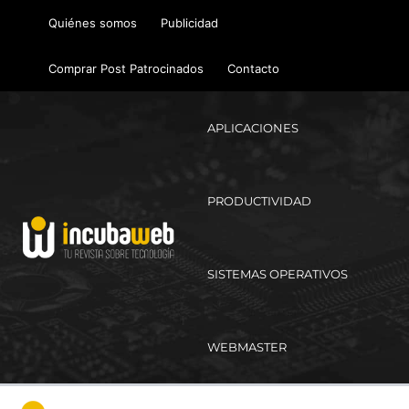
Ir
Quiénes somos
Publicidad
al
contenido
Comprar Post Patrocinados
Contacto
APLICACIONES
PRODUCTIVIDAD
SISTEMAS OPERATIVOS
WEBMASTER
Ma