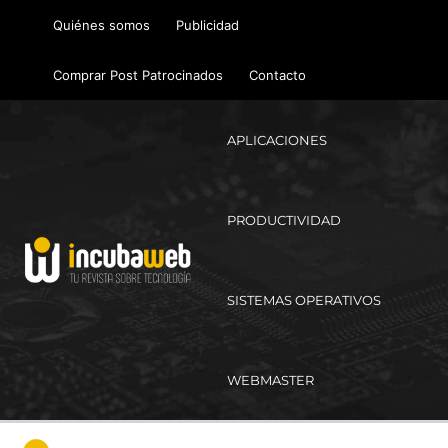
Ir
Quiénes somos
Publicidad
al
contenido
Comprar Post Patrocinados
Contacto
APLICACIONES
PRODUCTIVIDAD
SISTEMAS OPERATIVOS
WEBMASTER
Ma