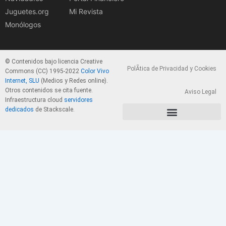
Juguetes.org
Mi Revista
Monólogos
© Contenidos bajo licencia Creative
PolÃ­tica de Privacidad y Cookies
Commons (CC) 1995-2022
Color Vivo
Internet, SLU
(Medios y Redes online).
Otros contenidos se cita fuente.
Aviso Legal
Infraestructura cloud
servidores
dedicados
de Stackscale.
PolÃ­tica de Privacidad y Cookies