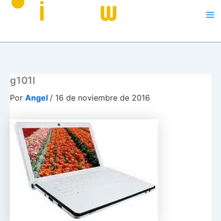
Me
g101l
Por
Angel
/
16 de noviembre de 2016