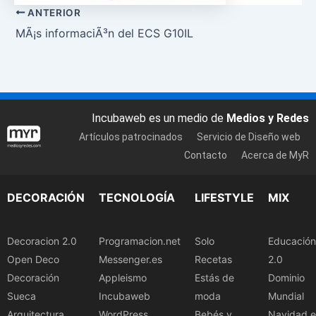
ANTERIOR
MÃ¡s informaciÃ³n del ECS G10IL
Incubaweb es un medio de
Medios y Redes
Artículos patrocinados
Servicio de Diseño web
Contacto
Acerca de MyR
DECORACIÓN
TECNOLOGÍA
LIFESTYLE
MIX
Decoracion 2.0
Programacion.net
Solo
Educación
Open Deco
Messenger.es
Recetas
2.0
Decoración
Appleismo
Estás de
Dominio
Sueca
Incubaweb
moda
Mundial
Arquitectura
WordPress
Bebés y
Navidad.e