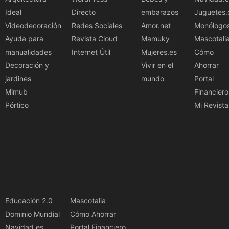
Ideal
Directo
embarazos
Juguetes.
Videodecoración
Redes Sociales
Amor.net
Monólogo
Ayuda para
Revista Cloud
Mamuky
Mascotali
manualidades
Internet Útil
Mujeres.es
Cómo
Decoración y
Vivir en el
Ahorrar
jardines
mundo
Portal
Mimub
Financiero
Pórtico
Mi Revista
Educación 2.0
Mascotalia
Dominio Mundial
Cómo Ahorrar
Navidad.es
Portal Financiero