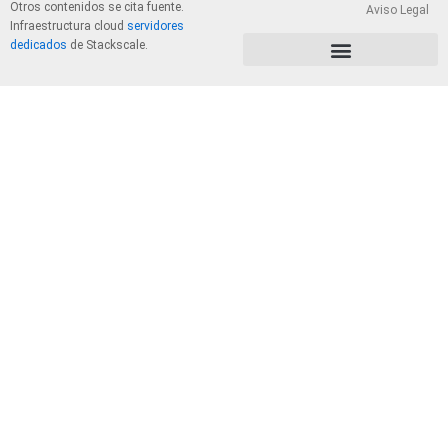
Otros contenidos se cita fuente.
Aviso Legal
Infraestructura cloud
servidores
dedicados
de Stackscale.
PolÃ­tica de Privacidad y Cookies