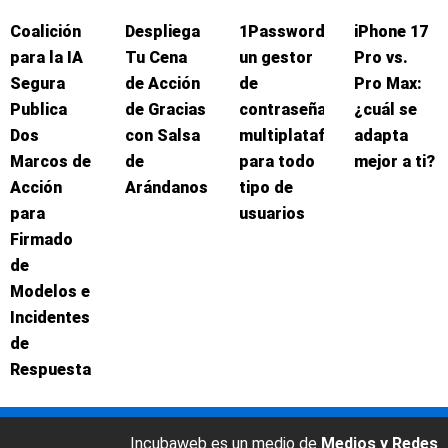
Coalición
Despliega
1Password:
iPhone 17
para la IA
Tu Cena
un gestor
Pro vs.
Segura
de Acción
de
Pro Max:
Publica
de Gracias
contraseñas
¿cuál se
Dos
con Salsa
multiplataforma
adapta
Marcos de
de
para todo
mejor a ti?
Acción
Arándanos
tipo de
para
usuarios
Firmado
de
Modelos e
Incidentes
de
Respuesta
Incubaweb es un medio de
Medios y Redes