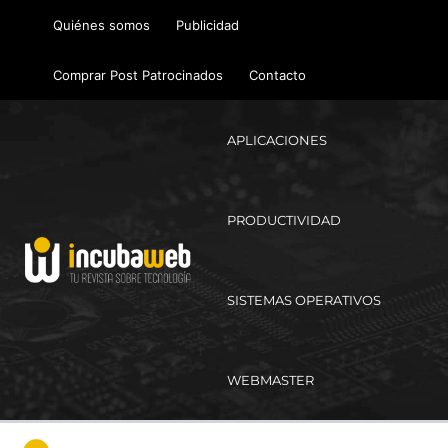
Ir
Quiénes somos
Publicidad
al
contenido
Comprar Post Patrocinados
Contacto
APLICACIONES
PRODUCTIVIDAD
SISTEMAS OPERATIVOS
WEBMASTER
Ma