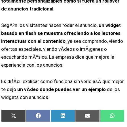
totalmente personalizables como si fuera un rollover
de anuncios tradicional
.
SegÃºn los visitantes hacen rodar el anuncio,
un widget
basado en flash se muestra ofreciendo a los lectores
interactuar con el contenido
, ya sea comprando, viendo
ofertas especiales, viendo vÃ­deos o imÃ¡genes o
escuchando mÃºsica. La empresa dice que mejora la
experiencia con los anuncios.
Es difÃ­cil explicar como funciona sin verlo asÃ­ que mejor
te dejo
un vÃ­deo donde puedes ver un ejemplo
de los
widgets con anuncios.
Compartir
Compartir
Compartir
Compartir
Compa
X
Facebook
LinkedIn
Email
What
en
en
en
en
en
(Twitter)