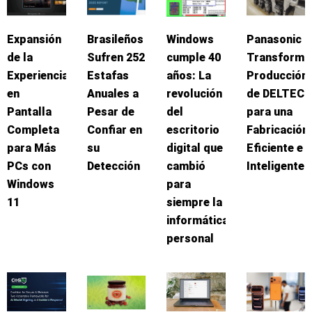
Expansión
Brasileños
Windows
Panasonic
de la
Sufren 252
cumple 40
Transforma
Experiencia
Estafas
años: La
Producción
en
Anuales a
revolución
de DELTEC
Pantalla
Pesar de
del
para una
Completa
Confiar en
escritorio
Fabricación
para Más
su
digital que
Eficiente e
PCs con
Detección
cambió
Inteligente
Windows
para
11
siempre la
informática
personal