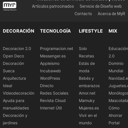
Artículos patrocinados
Servicio de Diseño web
Contacto
Acerca de MyR
DECORACIÓN
TECNOLOGÍA
LIFESTYLE
MIX
Decoracion 2.0
Programacion.net
Solo
Educación
Open Deco
Messenger.es
Recetas
2.0
Decoración
Appleismo
Estás de
Dominio
Sueca
Incubaweb
moda
Mundial
Arquitectura
WordPress
Bebés y
Navidad.e
Ideal
Directo
embarazos
Juguetes.
Videodecoración
Redes Sociales
Amor.net
Monólogo
Ayuda para
Revista Cloud
Mamuky
Mascotali
manualidades
Internet Útil
Mujeres.es
Cómo
Decoración y
Vivir en el
Ahorrar
jardines
mundo
Portal