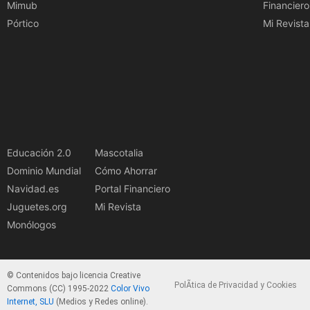
Mimub
Financiero
Pórtico
Mi Revista
Educación 2.0
Mascotalia
Dominio Mundial
Cómo Ahorrar
Navidad.es
Portal Financiero
Juguetes.org
Mi Revista
Monólogos
© Contenidos bajo licencia Creative
PolÃ­tica de Privacidad y Cookies
Commons (CC) 1995-2022
Color Vivo
Internet, SLU
(Medios y Redes online).