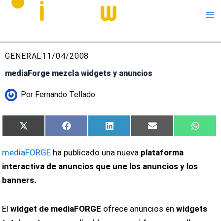
Me
GENERAL
11/04/2008
mediaForge mezcla widgets y anuncios
Por
Fernando Tellado
Compartir
Compartir
Compartir
Compartir
Compa
X
Facebook
LinkedIn
Email
What
en
en
en
en
en
(Twitter)
mediaFORGE
ha publicado una nueva
plataforma
interactiva de anuncios que une los anuncios y los
banners.
El
widget de mediaFORGE
ofrece anuncios en
widgets