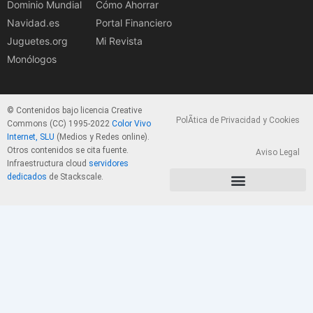
Dominio Mundial
Cómo Ahorrar
Navidad.es
Portal Financiero
Juguetes.org
Mi Revista
Monólogos
© Contenidos bajo licencia Creative
PolÃ­tica de Privacidad y Cookies
Commons (CC) 1995-2022
Color Vivo
Internet, SLU
(Medios y Redes online).
Otros contenidos se cita fuente.
Aviso Legal
Infraestructura cloud
servidores
dedicados
de Stackscale.
PolÃ­tica de Privacidad y Cookies