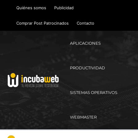
Ir
Quiénes somos
Publicidad
al
contenido
Comprar Post Patrocinados
Contacto
APLICACIONES
PRODUCTIVIDAD
SISTEMAS OPERATIVOS
WEBMASTER
Ma