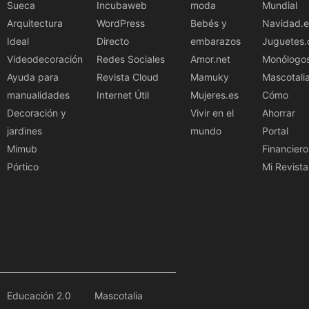
Sueca
Incubaweb
moda
Mundial
Arquitectura
WordPress
Bebés y
Navidad.e
Ideal
Directo
embarazos
Juguetes.
Videodecoración
Redes Sociales
Amor.net
Monólogo
Ayuda para
Revista Cloud
Mamuky
Mascotali
manualidades
Internet Útil
Mujeres.es
Cómo
Decoración y
Vivir en el
Ahorrar
jardines
mundo
Portal
Mimub
Financiero
Pórtico
Mi Revista
Educación 2.0
Mascotalia