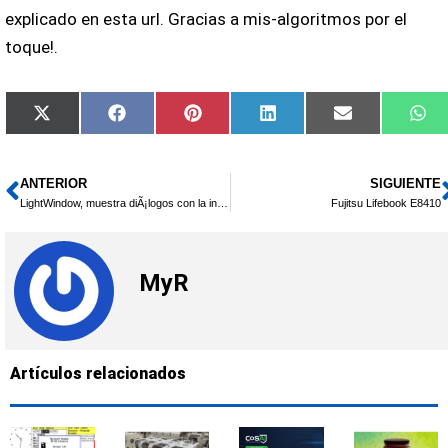
explicado en esta url. Gracias a mis-algoritmos por el
toque!.
Compartir
Compartir
Compartir
Compartir
Compartir
Co
X
Facebook
Pinterest
LinkedIn
Email
Wh
en
en
en
en
en
en
(Twitter)
ANTERIOR
SIGUIENTE
Ant
LightWindow, muestra diÃ¡logos con la informaciÃ³n que quieras
Fujitsu Lifebook E8410
MyR
Artículos relacionados