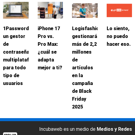
1Password:
iPhone 17
Logisfashion
Lo siento,
un gestor
Pro vs.
gestionará
no puedo
de
Pro Max:
más de 2,2
hacer eso.
contraseñas
¿cuál se
millones
multiplataforma
adapta
de
para todo
mejor a ti?
artículos
tipo de
en la
usuarios
campaña
de Black
Friday
2025
Incubaweb es un medio de
Medios y Redes