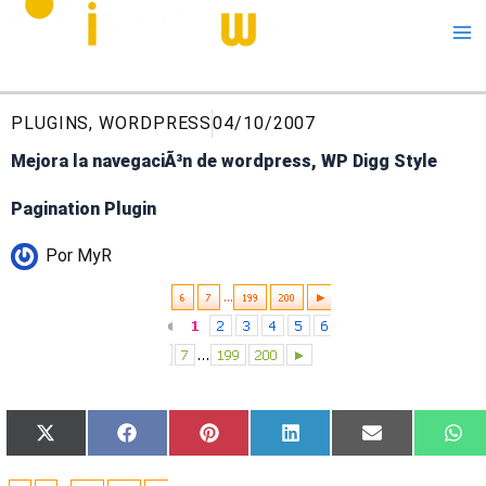
Me
PLUGINS
,
WORDPRESS
04/10/2007
Mejora la navegaciÃ³n de wordpress, WP Digg Style
Pagination Plugin
Por
MyR
Compartir
Compartir
Compartir
Compartir
Compartir
Co
X
Facebook
Pinterest
LinkedIn
Email
Wh
en
en
en
en
en
en
(Twitter)