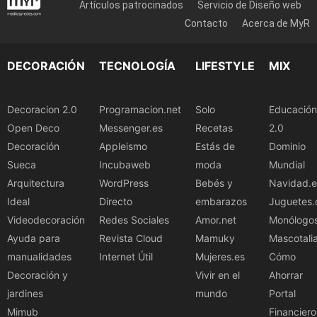
Artículos patrocinados
Servicio de Diseño web
Contacto
Acerca de MyR
DECORACIÓN
TECNOLOGÍA
LIFESTYLE
MIX
Decoracion 2.0
Programacion.net
Solo
Educación
Open Deco
Messenger.es
Recetas
2.0
Decoración
Appleismo
Estás de
Dominio
Sueca
Incubaweb
moda
Mundial
Arquitectura
WordPress
Bebés y
Navidad.e
Ideal
Directo
embarazos
Juguetes.
Videodecoración
Redes Sociales
Amor.net
Monólogo
Ayuda para
Revista Cloud
Mamuky
Mascotali
manualidades
Internet Útil
Mujeres.es
Cómo
Decoración y
Vivir en el
Ahorrar
jardines
mundo
Portal
Mimub
Financiero