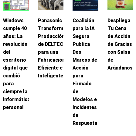
Windows
Panasonic
Coalición
Despliega
cumple 40
Transforma
para la IA
Tu Cena
años: La
Producción
Segura
de Acción
revolución
de DELTEC
Publica
de Gracias
del
para una
Dos
con Salsa
escritorio
Fabricación
Marcos de
de
digital que
Eficiente e
Acción
Arándanos
cambió
Inteligente
para
para
Firmado
siempre la
de
informática
Modelos e
personal
Incidentes
de
Respuesta