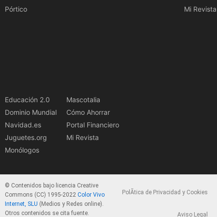
Pórtico
Mi Revista
Educación 2.0
Mascotalia
Dominio Mundial
Cómo Ahorrar
Navidad.es
Portal Financiero
Juguetes.org
Mi Revista
Monólogos
© Contenidos bajo licencia Creative
PolÃ­tica de Privacidad y Cookies
Commons (CC) 1995-2022
Color Vivo
Internet, SLU
(Medios y Redes online).
Otros contenidos se cita fuente.
Aviso Legal