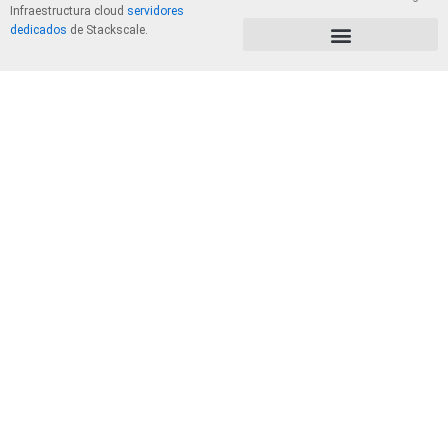
Infraestructura cloud
servidores
dedicados
de Stackscale.
PolÃ­tica de Privacidad y Cookies