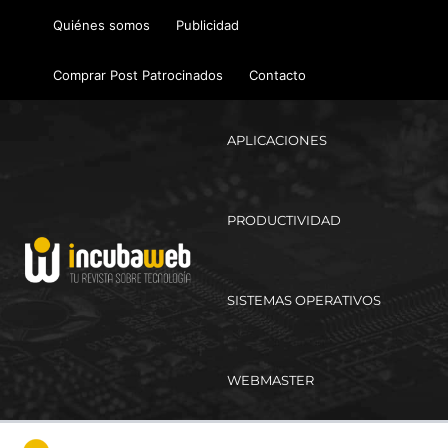
Ir
Quiénes somos
Publicidad
al
contenido
Comprar Post Patrocinados
Contacto
APLICACIONES
PRODUCTIVIDAD
SISTEMAS OPERATIVOS
WEBMASTER
Ma