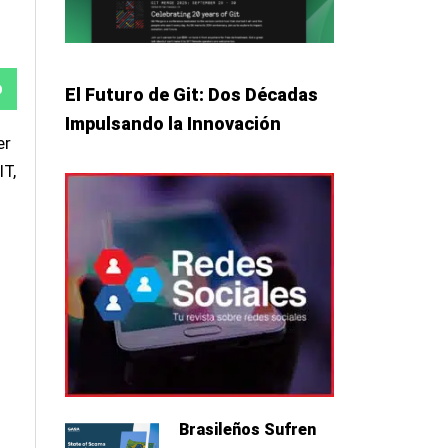
r
r
p
El Futuro de Git: Dos Décadas
Impulsando la Innovación
er
IT,
Brasileños Sufren