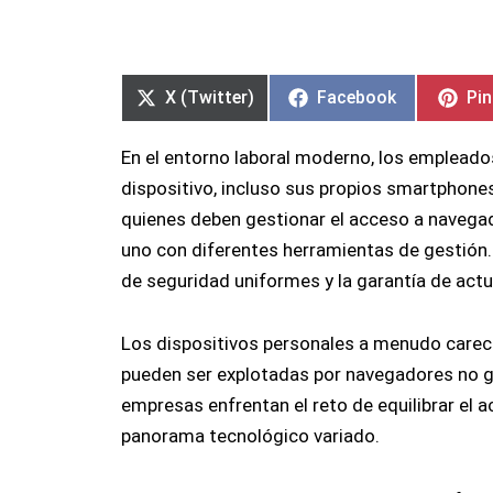
Compartir
Compartir
Compartir
Compartir
Co
Co
en
en
en
en
en
en
X (Twitter)
Facebook
Pin
En el entorno laboral moderno, los emplead
dispositivo, incluso sus propios smartphones 
quienes deben gestionar el acceso a navegad
uno con diferentes herramientas de gestión.
de seguridad uniformes y la garantía de actu
Los dispositivos personales a menudo carec
pueden ser explotadas por navegadores no g
empresas enfrentan el reto de equilibrar el 
panorama tecnológico variado.