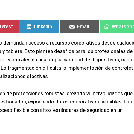
mpartir
mpartir
Compartir
Compartir
Compartir
Compartir
Comparti
Comparti
en
en
en
en
en
en
terest
LinkedIn
Email
WhatsAp
os demandan acceso a recursos corporativos desde cualqui
y tablets. Esto plantea desafíos para los profesionales de 
ores móviles en una amplia variedad de dispositivos, cada
 La fragmentación dificulta la implementación de controles
alizaciones efectivas.
en de protecciones robustas, creando vulnerabilidades que
estionados, exponiendo datos corporativos sensibles. Las
acceso flexible con altos estándares de seguridad en un