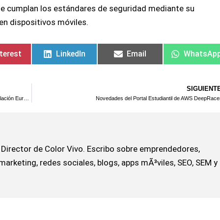
 se cumplan los estándares de seguridad mediante su
n dispositivos móviles.
terest
LinkedIn
Email
WhatsAp
SIGUIENT
Construyendo Confianza en la IA: El Enfoque de AWS ante la Legislación Europea de IA
Novedades del Portal Estudiantil de AWS DeepRace
Director de Color Vivo. Escribo sobre emprendedores,
marketing, redes sociales, blogs, apps mÃ³viles, SEO, SEM y