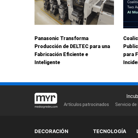
Panasonic Transforma
Coalic
Producción de DELTEC para una
Publi
Fabricación Eficiente e
para 
Inteligente
Incid
Incu
Artículos patrocinados
Servicio de
DECORACIÓN
TECNOLOGÍA