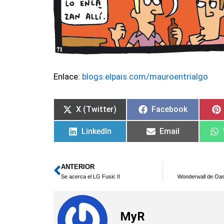
Enlace:
blogs.elpais.com/mauroentrialgo
X (Twitter)
Facebook
LinkedIn
Email
ANTERIOR
Ant
Se acerca el LG Fusic II
Wonderwall de Oas
MyR