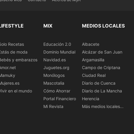
LIFESTYLE
MIX
MEDIOS LOCALES
Solo Recetas
Educación 2.0
Albacete
Estás de moda
Dominio Mundial
Alcázar de San Juan
Bebés y embarazos
Navidad.es
Argamasilla
Amor.net
Juguetes.org
Campo de Criptana
Mamuky
Monólogos
Ciudad Real
Mujeres.es
Mascotalia
Diario de Cuenca
Vivir en el mundo
Cómo Ahorrar
Diario de La Mancha
Portal Financiero
Herencia
Mi Revista
Más medios locales...