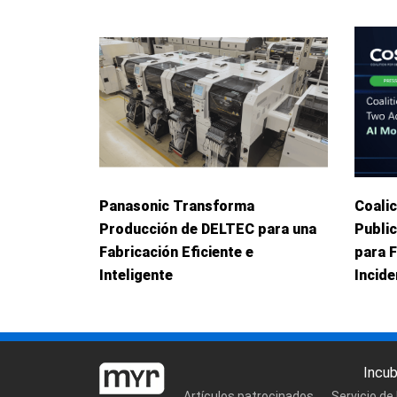
Panasonic Transforma
Coalic
Producción de DELTEC para una
Publi
Fabricación Eficiente e
para 
Inteligente
Incid
Incu
Artículos patrocinados
Servicio de