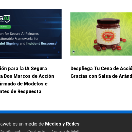
ión para la IA Segura
Despliega Tu Cena de Acci
ca Dos Marcos de Acción
Gracias con Salsa de Arán
Firmado de Modelos e
entes de Respuesta
baweb es un medio de
Medios y Redes
 Diseño web
Contacto
Acerca de MyR