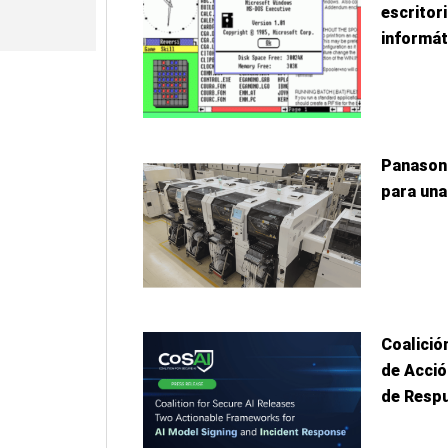
escritor
informát
Panason
para una
Coalició
de Acció
de Resp