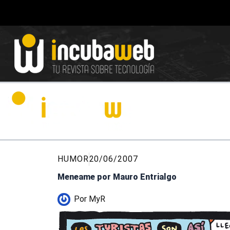
Ir
al
contenido
HUMOR
20/06/2007
Meneame por Mauro Entrialgo
Por
MyR