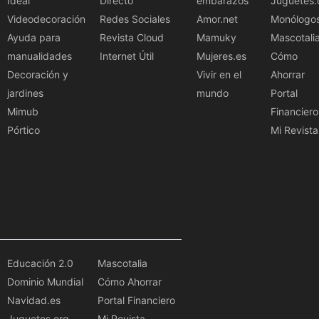
Ideal
Directo
embarazos
Juguetes.
Videodecoración
Redes Sociales
Amor.net
Monólogo
Ayuda para
Revista Cloud
Mamuky
Mascotali
manualidades
Internet Útil
Mujeres.es
Cómo
Decoración y
Vivir en el
Ahorrar
jardines
mundo
Portal
Mimub
Financiero
Pórtico
Mi Revista
Educación 2.0
Mascotalia
Dominio Mundial
Cómo Ahorrar
Navidad.es
Portal Financiero
Juguetes.org
Mi Revista