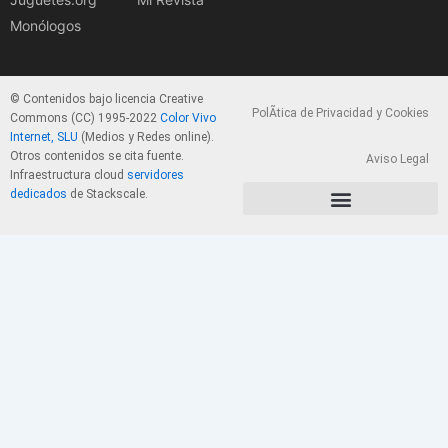
Monólogos
© Contenidos bajo licencia Creative
PolÃ­tica de Privacidad y Cookies
Commons (CC) 1995-2022
Color Vivo
Internet, SLU
(Medios y Redes online).
Otros contenidos se cita fuente.
Aviso Legal
Infraestructura cloud
servidores
dedicados
de Stackscale.
PolÃ­tica de Privacidad y Cookies