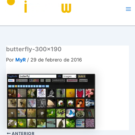
Me
butterfly-300×190
Por
MyR
/
29 de febrero de 2016
ANTERIOR