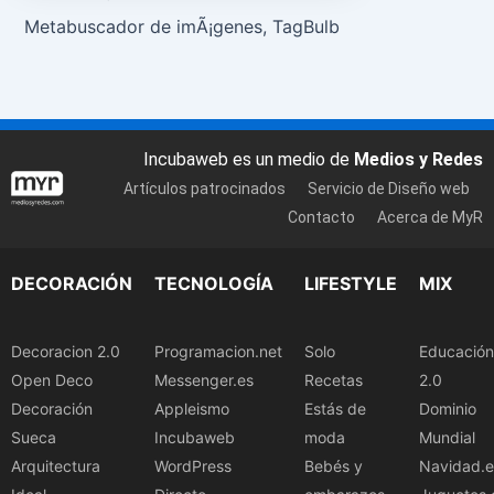
Metabuscador de imÃ¡genes, TagBulb
Incubaweb es un medio de
Medios y Redes
Artículos patrocinados
Servicio de Diseño web
Contacto
Acerca de MyR
DECORACIÓN
TECNOLOGÍA
LIFESTYLE
MIX
Decoracion 2.0
Programacion.net
Solo
Educación
Open Deco
Messenger.es
Recetas
2.0
Decoración
Appleismo
Estás de
Dominio
Sueca
Incubaweb
moda
Mundial
Arquitectura
WordPress
Bebés y
Navidad.e