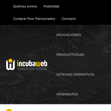
Ir
Quiénes somos
Publicidad
al
contenido
Comprar Post Patrocinados
Contacto
APLICACIONES
PRODUCTIVIDAD
SISTEMAS OPERATIVOS
WEBMASTER
Ma