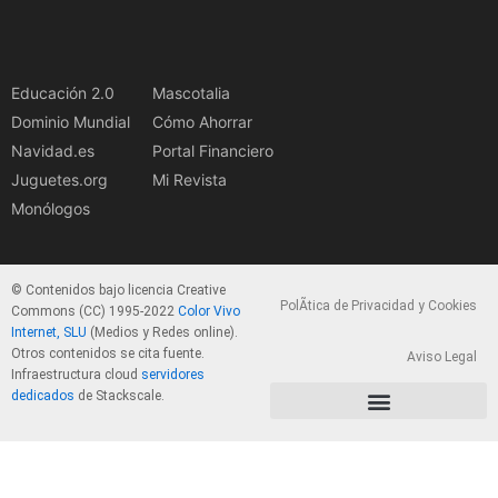
Educación 2.0
Mascotalia
Dominio Mundial
Cómo Ahorrar
Navidad.es
Portal Financiero
Juguetes.org
Mi Revista
Monólogos
© Contenidos bajo licencia Creative
PolÃ­tica de Privacidad y Cookies
Commons (CC) 1995-2022
Color Vivo
Internet, SLU
(Medios y Redes online).
Otros contenidos se cita fuente.
Aviso Legal
Infraestructura cloud
servidores
dedicados
de Stackscale.
PolÃ­tica de Privacidad y Cookies