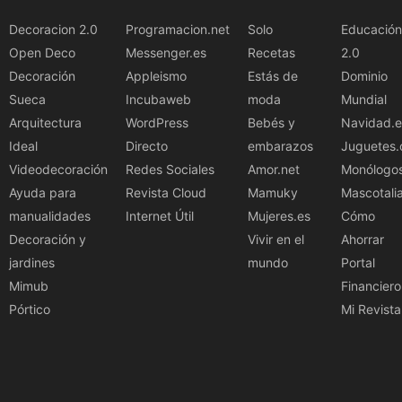
Decoracion 2.0
Programacion.net
Solo
Educación
Open Deco
Messenger.es
Recetas
2.0
Decoración
Appleismo
Estás de
Dominio
Sueca
Incubaweb
moda
Mundial
Arquitectura
WordPress
Bebés y
Navidad.e
Ideal
Directo
embarazos
Juguetes.
Videodecoración
Redes Sociales
Amor.net
Monólogo
Ayuda para
Revista Cloud
Mamuky
Mascotali
manualidades
Internet Útil
Mujeres.es
Cómo
Decoración y
Vivir en el
Ahorrar
jardines
mundo
Portal
Mimub
Financiero
Pórtico
Mi Revista