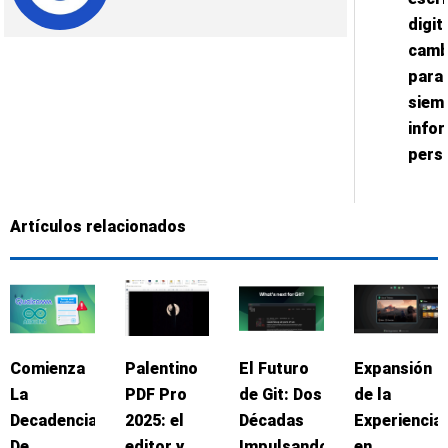
digit
camb
para
siem
info
pers
Artículos relacionados
Comienza
Palentino
El Futuro
Expansión
La
PDF Pro
de Git: Dos
de la
Decadencia
2025: el
Décadas
Experiencia
De
editor y
Impulsando
en