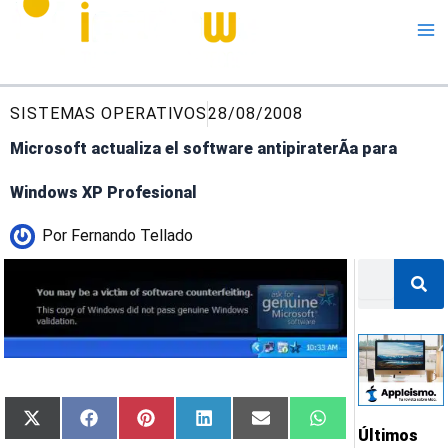
Me
SISTEMAS OPERATIVOS
28/08/2008
Microsoft actualiza el software antipiraterÃ­a para
Windows XP Profesional
Por
Fernando Tellado
Buscar
Compartir
Compartir
Compartir
Compartir
Compartir
Compartir
X
Facebook
Pinterest
LinkedIn
Email
WhatsApp
Últimos
en
en
en
en
en
en
(Twitter)