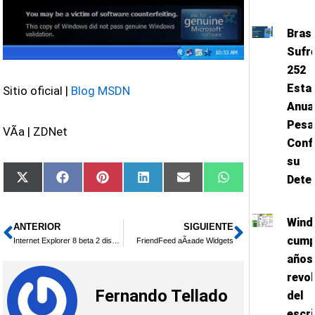
Bras
Sufr
252
Esta
Sitio oficial |
Blog MSDN
Anua
Pesa
VÃ­a | ZDNet
Confi
su
Dete
Compartir
Compartir
Compartir
Compartir
Compartir
Compartir
X
Facebook
Pinterest
LinkedIn
Email
WhatsApp
en
en
en
en
en
en
(Twitter)
Wind
ANTERIOR
SIGUIENTE
Ant
Siguient
cump
Internet Explorer 8 beta 2 disponible
FriendFeed aÃ±ade Widgets
años
revo
Fernando Tellado
del
escri