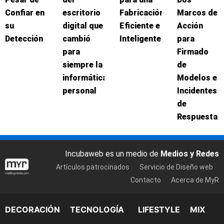
Confiar en
escritorio
Fabricación
Marcos de
su
digital que
Eficiente e
Acción
Detección
cambió
Inteligente
para
para
Firmado
siempre la
de
informática
Modelos e
personal
Incidentes
de
Respuesta
Incubaweb es un medio de
Medios y Redes
Artículos patrocinados
Servicio de Diseño web
Contacto
Acerca de MyR
DECORACIÓN
TECNOLOGÍA
LIFESTYLE
MIX