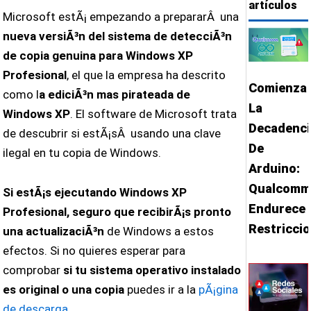
artículos
Microsoft estÃ¡ empezando a prepararÂ una
nueva versiÃ³n del sistema de detecciÃ³n
de copia genuina para Windows XP
Profesional
, el que la empresa ha descrito
Comienza
como l
a ediciÃ³n mas pirateada de
La
Windows XP
. El software de Microsoft trata
Decadenci
de descubrir si estÃ¡sÂ usando una clave
De
ilegal en tu copia de Windows.
Arduino:
Qualcom
Si estÃ¡s ejecutando Windows XP
Endurece
Profesional, seguro que recibirÃ¡s pronto
Restricci
una actualizaciÃ³n
de Windows a estos
efectos. Si no quieres esperar para
comprobar
si tu sistema operativo instalado
es original o una copia
puedes ir a la
pÃ¡gina
de descarga.