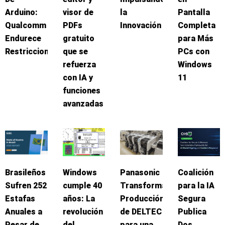
Arduino:
visor de
la
Pantalla
Qualcomm
PDFs
Innovación
Completa
Endurece
gratuito
para Más
Restricciones
que se
PCs con
refuerza
Windows
con IA y
11
funciones
avanzadas
Brasileños
Windows
Panasonic
Coalición
Sufren 252
cumple 40
Transforma
para la IA
Estafas
años: La
Producción
Segura
Anuales a
revolución
de DELTEC
Publica
Pesar de
del
para una
Dos