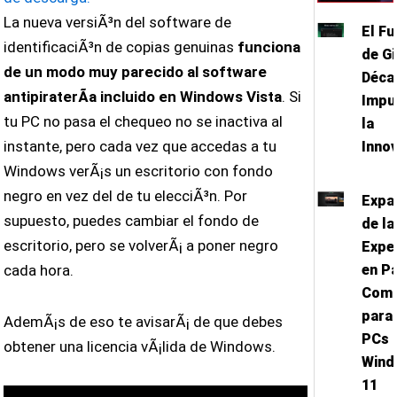
La nueva versiÃ³n del software de
El Fu
identificaciÃ³n de copias genuinas
funciona
de Gi
de un modo muy parecido al software
Déca
antipiraterÃ­a incluido en Windows Vista
. Si
Impu
tu PC no pasa el chequeo no se inactiva al
la
instante, pero cada vez que accedas a tu
Inno
Windows verÃ¡s un escritorio con fondo
negro en vez del de tu elecciÃ³n. Por
Expa
supuesto, puedes cambiar el fondo de
de la
escritorio, pero se volverÃ¡ a poner negro
Expe
en Pa
cada hora.
Comp
para
AdemÃ¡s de eso te avisarÃ¡ de que debes
PCs 
obtener una licencia vÃ¡lida de Windows.
Wind
11