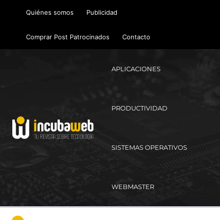
Ir
Quiénes somos
Publicidad
al
contenido
Comprar Post Patrocinados
Contacto
APLICACIONES
PRODUCTIVIDAD
SISTEMAS OPERATIVOS
WEBMASTER
Ma