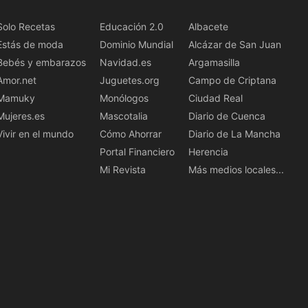
Solo Recetas
Educación 2.0
Albacete
Estás de moda
Dominio Mundial
Alcázar de San Juan
Bebés y embarazos
Navidad.es
Argamasilla
Amor.net
Juguetes.org
Campo de Criptana
Mamuky
Monólogos
Ciudad Real
Mujeres.es
Mascotalia
Diario de Cuenca
Vivir en el mundo
Cómo Ahorrar
Diario de La Mancha
Portal Financiero
Herencia
Mi Revista
Más medios locales...