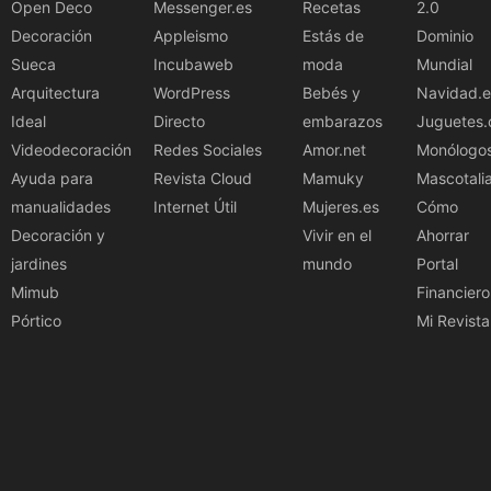
Open Deco
Messenger.es
Recetas
2.0
Decoración
Appleismo
Estás de
Dominio
Sueca
Incubaweb
moda
Mundial
Arquitectura
WordPress
Bebés y
Navidad.e
Ideal
Directo
embarazos
Juguetes.
Videodecoración
Redes Sociales
Amor.net
Monólogo
Ayuda para
Revista Cloud
Mamuky
Mascotali
manualidades
Internet Útil
Mujeres.es
Cómo
Decoración y
Vivir en el
Ahorrar
jardines
mundo
Portal
Mimub
Financiero
Pórtico
Mi Revista