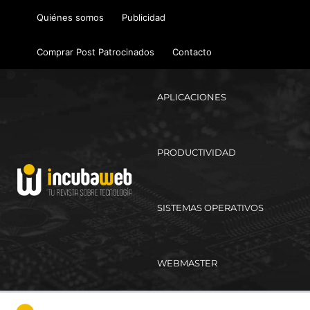
Ir
Quiénes somos
Publicidad
al
contenido
Comprar Post Patrocinados
Contacto
APLICACIONES
PRODUCTIVIDAD
SISTEMAS OPERATIVOS
WEBMASTER
Ma