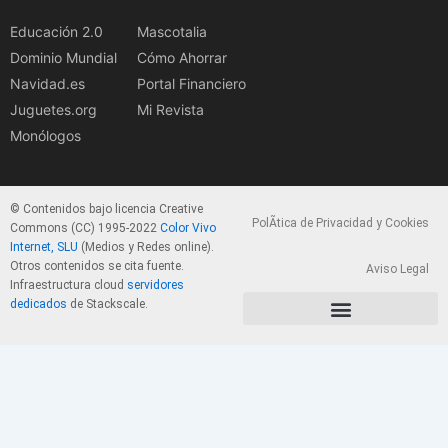
Educación 2.0
Mascotalia
Dominio Mundial
Cómo Ahorrar
Navidad.es
Portal Financiero
Juguetes.org
Mi Revista
Monólogos
© Contenidos bajo licencia Creative
PolÃ­tica de Privacidad y Cookies
Commons (CC) 1995-2022
Color Vivo
Internet, SLU
(Medios y Redes online).
Otros contenidos se cita fuente.
Aviso Legal
Infraestructura cloud
servidores
dedicados
de Stackscale.
PolÃ­tica de Privacidad y Cookies