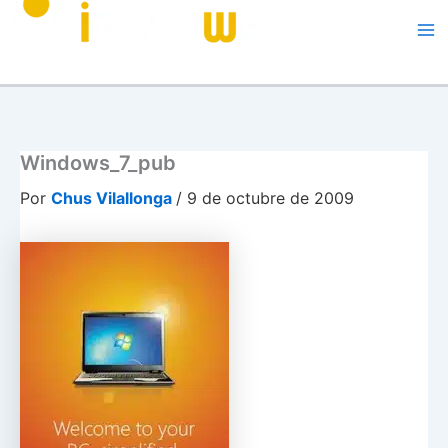
Me
Windows_7_pub
Por
Chus Vilallonga
/
9 de octubre de 2009