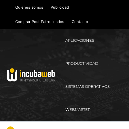
Ir
Quiénes somos
Publicidad
al
contenido
Comprar Post Patrocinados
Contacto
APLICACIONES
PRODUCTIVIDAD
SISTEMAS OPERATIVOS
WEBMASTER
Ma