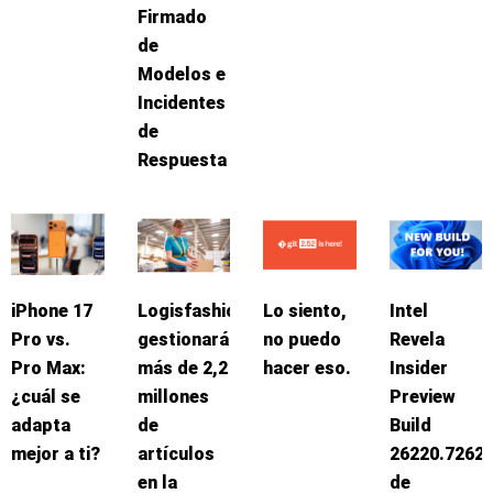
Firmado
de
Modelos e
Incidentes
de
Respuesta
iPhone 17
Logisfashion
Lo siento,
Intel
Pro vs.
gestionará
no puedo
Revela
Pro Max:
más de 2,2
hacer eso.
Insider
¿cuál se
millones
Preview
adapta
de
Build
mejor a ti?
artículos
26220.7262
en la
de