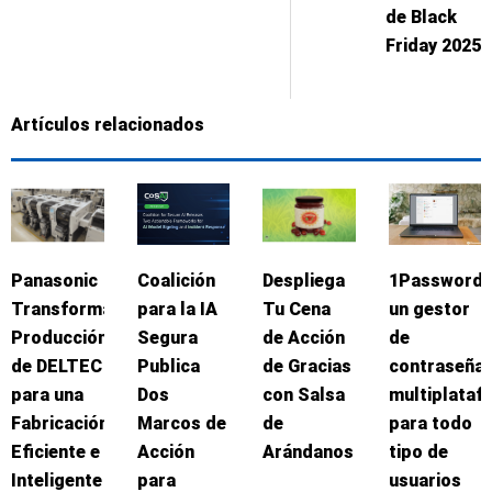
de Black
Friday 2025
Artículos relacionados
Panasonic
Coalición
Despliega
1Password:
Transforma
para la IA
Tu Cena
un gestor
Producción
Segura
de Acción
de
de DELTEC
Publica
de Gracias
contraseña
para una
Dos
con Salsa
multiplataf
Fabricación
Marcos de
de
para todo
Eficiente e
Acción
Arándanos
tipo de
Inteligente
para
usuarios