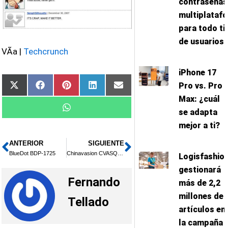
contraseñas
multiplataf
para todo ti
de usuarios
VÃ­a |
Techcrunch
iPhone 17
Pro vs. Pro
Compartir
Compartir
Compartir
Compartir
Compartir
X
Facebook
Pinterest
LinkedIn
Email
en
en
en
en
en
(Twitter)
Max: ¿cuál
Compartir
WhatsApp
se adapta
en
mejor a ti?
ANTERIOR
SIGUIENTE
Ant
Siguiente
BlueDot BDP-1725
Chinavasion CVASQ-PMPT
Logisfashio
gestionará
Fernando
más de 2,2
millones de
Tellado
artículos en
la campaña