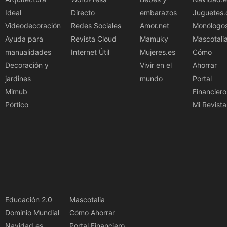
Ideal
Directo
embarazos
Juguetes.
Videodecoración
Redes Sociales
Amor.net
Monólogo
Ayuda para
Revista Cloud
Mamuky
Mascotali
manualidades
Internet Útil
Mujeres.es
Cómo
Decoración y
Vivir en el
Ahorrar
jardines
mundo
Portal
Mimub
Financiero
Pórtico
Mi Revista
Educación 2.0
Mascotalia
Dominio Mundial
Cómo Ahorrar
Navidad.es
Portal Financiero