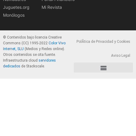
Juguetes.org
Mi Revista
Monólogos
© Contenidos bajo licencia Creative
PolÃ­tica de Privacidad y Cookies
Commons (CC) 1995-2022
Color Vivo
Internet, SLU
(Medios y Redes online).
Otros contenidos se cita fuente.
Aviso Legal
Infraestructura cloud
servidores
dedicados
de Stackscale.
PolÃ­tica de Privacidad y Cookies