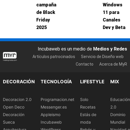
campaña
Windows
de Black
11 para
Friday
Canales
2025
Dev y Beta
Incubaweb es un medio de
Medios y Redes
Artículos patrocinados
Servicio de Diseño web
Contacto
Acerca de MyR
DECORACIÓN
TECNOLOGÍA
LIFESTYLE
MIX
Decoracion 2.0
Programacion.net
Solo
Educación
Open Deco
Messenger.es
Recetas
2.0
Decoración
Appleismo
Estás de
Dominio
Sueca
Incubaweb
moda
Mundial
Arquitectura
WordPress
Bebés y
Navidad.e