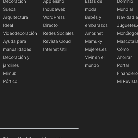
Decoración
Appleismo
Estás de
Dominio
Sueca
Incubaweb
moda
Mundial
Arquitectura
WordPress
Bebés y
Navidad.e
Ideal
Directo
embarazos
Juguetes.
Videodecoración
Redes Sociales
Amor.net
Monólogo
Ayuda para
Revista Cloud
Mamuky
Mascotali
manualidades
Internet Útil
Mujeres.es
Cómo
Decoración y
Vivir en el
Ahorrar
jardines
mundo
Portal
Mimub
Financiero
Pórtico
Mi Revista