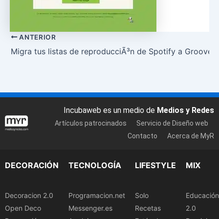
ANTERIOR
Migra tus listas de reproducciÃ³n de Spotify a Groovesh
Incubaweb es un medio de
Medios y Redes
Artículos patrocinados
Servicio de Diseño web
Contacto
Acerca de MyR
DECORACIÓN
TECNOLOGÍA
LIFESTYLE
MIX
Decoracion 2.0
Programacion.net
Solo
Educación
Open Deco
Messenger.es
Recetas
2.0