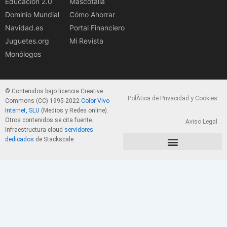
Educación 2.0
Mascotalia
Dominio Mundial
Cómo Ahorrar
Navidad.es
Portal Financiero
Juguetes.org
Mi Revista
Monólogos
© Contenidos bajo licencia Creative
PolÃ­tica de Privacidad y Cookies
Commons (CC) 1995-2022
Color Vivo
Internet, SLU
(Medios y Redes online).
Otros contenidos se cita fuente.
Aviso Legal
Infraestructura cloud
servidores
dedicados
de Stackscale.
PolÃ­tica de Privacidad y Cookies