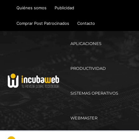
Ir
Quiénes somos
Publicidad
al
contenido
Comprar Post Patrocinados
Contacto
APLICACIONES
PRODUCTIVIDAD
SISTEMAS OPERATIVOS
WEBMASTER
Ma