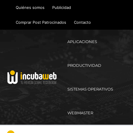
Ir
Quiénes somos
Publicidad
al
contenido
Comprar Post Patrocinados
Contacto
APLICACIONES
PRODUCTIVIDAD
SISTEMAS OPERATIVOS
WEBMASTER
Ma