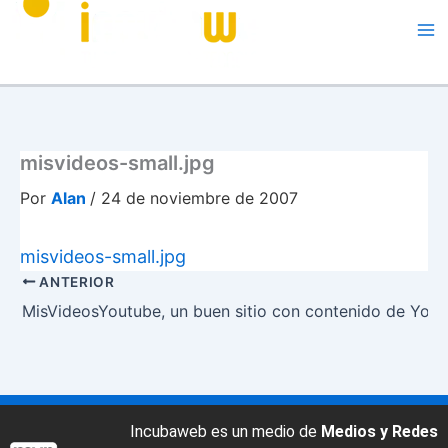
Me
misvideos-small.jpg
Por
Alan
/
24 de noviembre de 2007
misvideos-small.jpg
ANTERIOR
MisVideosYoutube, un buen sitio con contenido de You
Incubaweb es un medio de
Medios y Redes