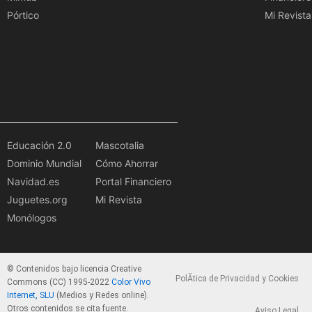
Pórtico
Mi Revista
Educación 2.0
Mascotalia
Dominio Mundial
Cómo Ahorrar
Navidad.es
Portal Financiero
Juguetes.org
Mi Revista
Monólogos
© Contenidos bajo licencia Creative
PolÃ­tica de Privacidad y Cookies
Commons (CC) 1995-2022
Color Vivo
Internet, SLU
(Medios y Redes online).
Otros contenidos se cita fuente.
Aviso Legal