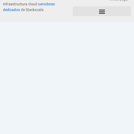
Infraestructura cloud
servidores
dedicados
de Stackscale.
PolÃ­tica de Privacidad y Cookies