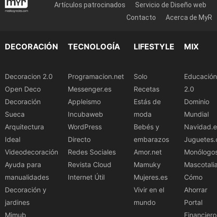
Artículos patrocinados
Servicio de Diseño web
Contacto
Acerca de MyR
DECORACIÓN
TECNOLOGÍA
LIFESTYLE
MIX
Decoracion 2.0
Programacion.net
Solo
Educación
Open Deco
Messenger.es
Recetas
2.0
Decoración
Appleismo
Estás de
Dominio
Sueca
Incubaweb
moda
Mundial
Arquitectura
WordPress
Bebés y
Navidad.e
Ideal
Directo
embarazos
Juguetes.
Videodecoración
Redes Sociales
Amor.net
Monólogo
Ayuda para
Revista Cloud
Mamuky
Mascotali
manualidades
Internet Útil
Mujeres.es
Cómo
Decoración y
Vivir en el
Ahorrar
jardines
mundo
Portal
Mimub
Financiero