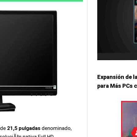
Expansión de l
para Más PCs 
 de
21,5 pulgadas
denominado,
soluciÃ³n nativa Full HD