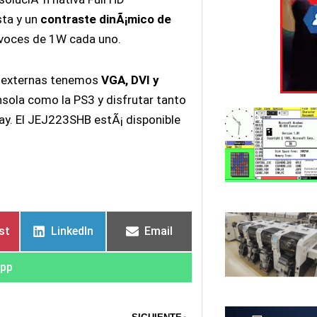
sta y un
contraste dinÃ¡mico de
avoces de 1W cada uno.
 externas tenemos
VGA, DVI y
nsola como la PS3 y disfrutar tanto
ay. El JEJ223SHB estÃ¡ disponible
st
LinkedIn
Email
pp