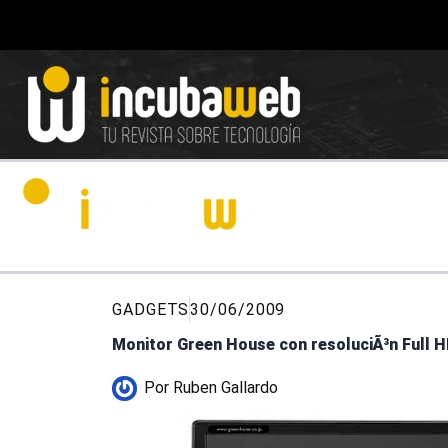
Ir
al
contenido
GADGETS
30/06/2009
Monitor Green House con resoluciÃ³n Full H
Por
Ruben Gallardo