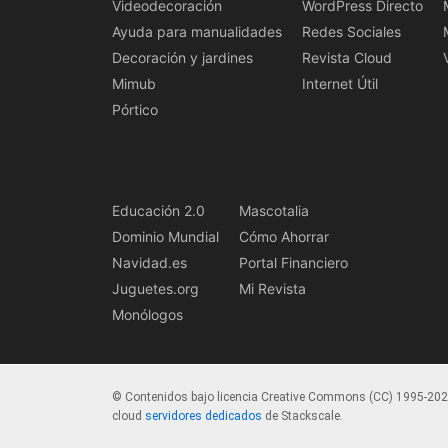
Videodecoración
WordPress Directo
Ayuda para manualidades
Redes Sociales
Decoración y jardines
Revista Cloud
Mimub
Internet Útil
Pórtico
Educación 2.0
Mascotalia
Dominio Mundial
Cómo Ahorrar
Navidad.es
Portal Financiero
Juguetes.org
Mi Revista
Monólogos
© Contenidos bajo licencia Creative Commons (CC) 1995-20
cloud
servidores dedicados
de Stackscale.