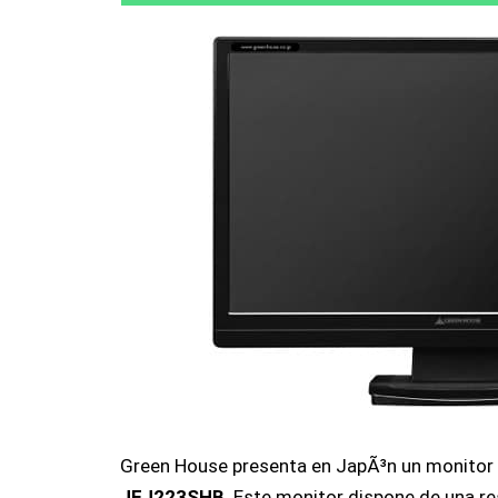
Green House presenta en JapÃ³n un monitor
JEJ223SHB
. Este monitor dispone de una re