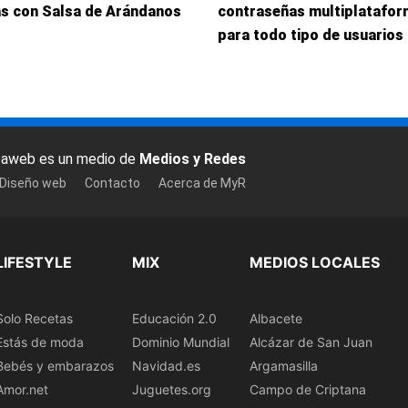
as con Salsa de Arándanos
contraseñas multiplatafo
para todo tipo de usuarios
baweb es un medio de
Medios y Redes
 Diseño web
Contacto
Acerca de MyR
LIFESTYLE
MIX
MEDIOS LOCALES
Solo Recetas
Educación 2.0
Albacete
Estás de moda
Dominio Mundial
Alcázar de San Juan
Bebés y embarazos
Navidad.es
Argamasilla
Amor.net
Juguetes.org
Campo de Criptana