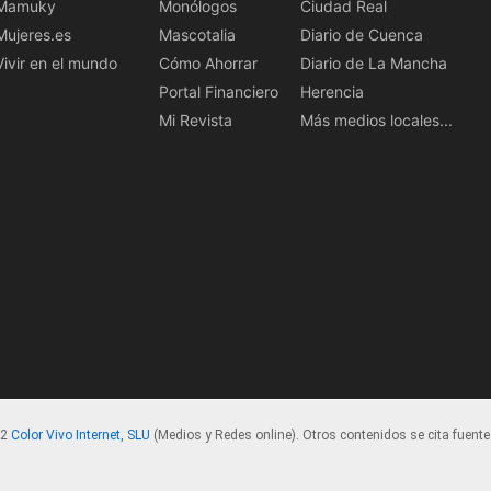
Mamuky
Monólogos
Ciudad Real
Mujeres.es
Mascotalia
Diario de Cuenca
Vivir en el mundo
Cómo Ahorrar
Diario de La Mancha
Portal Financiero
Herencia
Mi Revista
Más medios locales...
22
Color Vivo Internet, SLU
(Medios y Redes online). Otros contenidos se cita fuente.