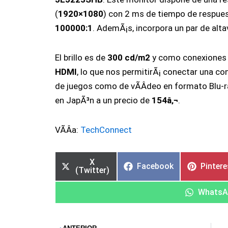
(
1920×1080
) con 2 ms de tiempo de respue
100000:1
. AdemÃ¡s, incorpora un par de alt
El brillo es de
300 cd/m2
y como conexiones
HDMI
, lo que nos permitirÃ¡ conectar una co
de juegos como de vÃ­Â­deo en formato Blu-r
en JapÃ³n a un precio de
154â‚¬
.
VÃ­Â­a:
TechConnect
X
Facebook
Pintere
(Twitter)
WhatsA