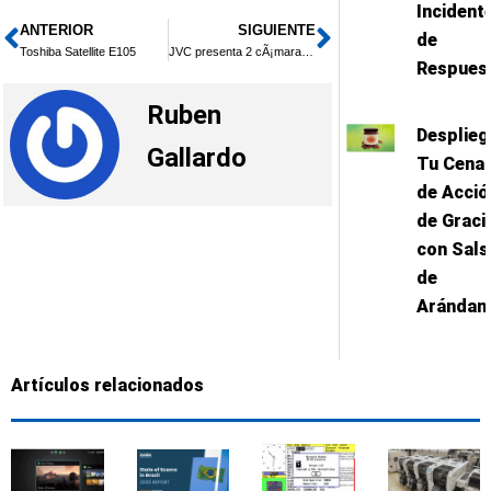
Incident
ANTERIOR
SIGUIENTE
Ant
Siguiente
de
Toshiba Satellite E105
JVC presenta 2 cÃ¡maras FullHD
Respues
Ruben
Desplieg
Gallardo
Tu Cena
de Acció
de Graci
con Sals
de
Arándan
Artículos relacionados