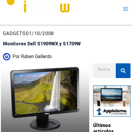
Me
GADGETS
01/10/2008
Monitores Dell S1909WX y S1709W
Por
Ruben Gallardo
Buscar
Últimos
artículos