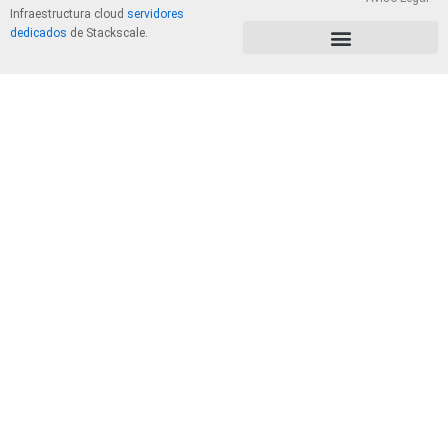
Infraestructura cloud
servidores
dedicados
de Stackscale.
PolÃ­tica de Privacidad y Cookies