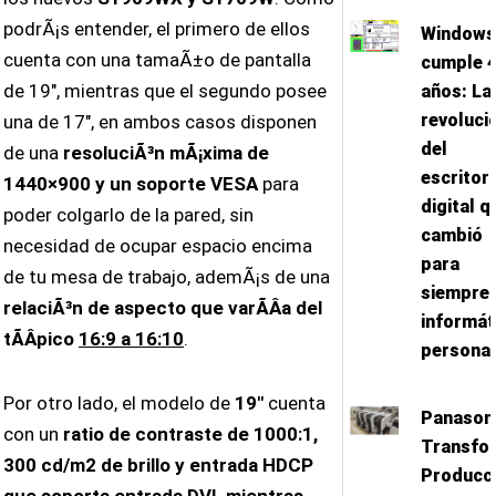
podrÃ¡s entender, el primero de ellos
Window
cuenta con una tamaÃ±o de pantalla
cumple 
de 19″, mientras que el segundo posee
años: La
revoluci
una de 17″, en ambos casos disponen
del
de una
resoluciÃ³n mÃ¡xima de
escritor
1440×900 y un soporte VESA
para
digital q
poder colgarlo de la pared, sin
cambió
necesidad de ocupar espacio encima
para
de tu mesa de trabajo, ademÃ¡s de una
siempre 
relaciÃ³n de aspecto que varÃ­Â­a del
informát
tÃ­Â­pico
16:9 a 16:10
.
persona
Por otro lado, el modelo de
19″
cuenta
Panason
con un
ratio de contraste de 1000:1,
Transfo
300 cd/m2 de brillo y entrada HDCP
Producc
que soporta entrada DVI, mientras