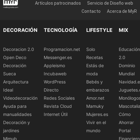
Artículos patrocinados
Servicio de Diseño web
Contacto
Acerca de MyR
DECORACIÓN
TECNOLOGÍA
LIFESTYLE
MIX
Decoracion 2.0
Programacion.net
Solo
Educación
Open Deco
Messenger.es
Recetas
2.0
Decoración
Appleismo
Estás de
Dominio
Sueca
Incubaweb
moda
Mundial
Arquitectura
WordPress
Bebés y
Navidad.e
Ideal
Directo
embarazos
Juguetes.
Videodecoración
Redes Sociales
Amor.net
Monólogo
Ayuda para
Revista Cloud
Mamuky
Mascotali
manualidades
Internet Útil
Mujeres.es
Cómo
Decoración y
Vivir en el
Ahorrar
jardines
mundo
Portal
Mimub
Financiero