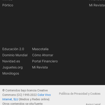
Pórtico
Mi Revista
Educación 2.0
Mascotalia
Dominio Mundial
Cómo Ahorrar
Navidad.es
Portal Financiero
Juguetes.org
Mi Revista
Monólogos
© Contenidos bajo licencia Creative
PolÃ­tica de Privacidad y Cookies
Commons (CC) 1995-2022
Color Vivo
Internet, SLU
(Medios y Redes online).
Otros contenidos se cita fuente.
Aviso Legal