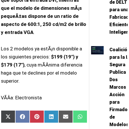
de DELT
que el modelo de dimensiones mÃ¡s
para una
pequeÃ±as dispone de un ratio de
Fabricac
aspecto de 600:1, 250 cd/m2 de brillo
Eficiente
Intelige
y entrada VGA
.
Los 2 modelos ya estÃ¡n disponible a
Coalició
los siguientes precios:
$199 (19″) y
para la I
Segura
$179 (17″)
, cuya mÃ­Â­nima diferencia
Publica
haga que te declines por el modelo
Dos
superior.
Marcos 
Acción
VÃ­Â­a: Electronista
para
Firmado
de
Compartir
Compartir
Compartir
Compartir
Compartir
Compartir
X
Facebook
Pinterest
LinkedIn
Email
WhatsApp
en
en
en
en
en
en
(Twitter)
Modelos