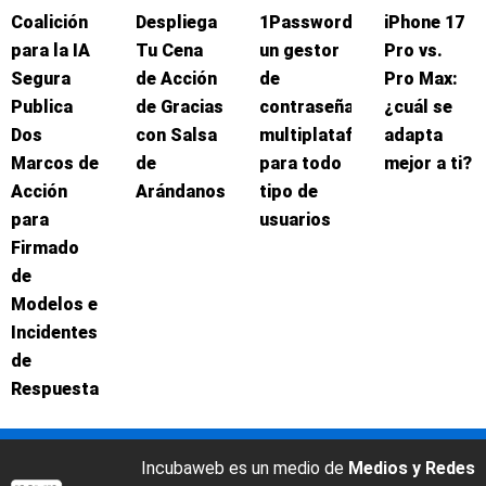
Coalición
Despliega
1Password:
iPhone 17
para la IA
Tu Cena
un gestor
Pro vs.
Segura
de Acción
de
Pro Max:
Publica
de Gracias
contraseñas
¿cuál se
Dos
con Salsa
multiplataforma
adapta
Marcos de
de
para todo
mejor a ti?
Acción
Arándanos
tipo de
para
usuarios
Firmado
de
Modelos e
Incidentes
de
Respuesta
Incubaweb es un medio de
Medios y Redes