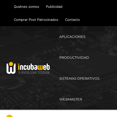
Ir
Quiénes somos
Publicidad
al
contenido
Comprar Post Patrocinados
Contacto
APLICACIONES
PRODUCTIVIDAD
SISTEMAS OPERATIVOS
WEBMASTER
Ma