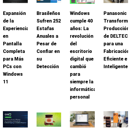
Expansión
Brasileños
Windows
Panasonic
de la
Sufren 252
cumple 40
Transforma
Experiencia
Estafas
años: La
Producción
en
Anuales a
revolución
de DELTEC
Pantalla
Pesar de
del
para una
Completa
Confiar en
escritorio
Fabricación
para Más
su
digital que
Eficiente e
PCs con
Detección
cambió
Inteligente
Windows
para
11
siempre la
informática
personal