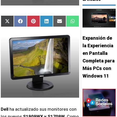
Compartir
Compartir
Compartir
Compartir
Compartir
Compartir
X
Facebook
Pinterest
LinkedIn
Email
WhatsApp
en
en
en
en
en
en
(Twitter)
Expansión de
la Experiencia
en Pantalla
Completa para
Más PCs con
Windows 11
Dell
ha actualizado sus monitores con
los nuevos
S1909WX y S1709W
. Como