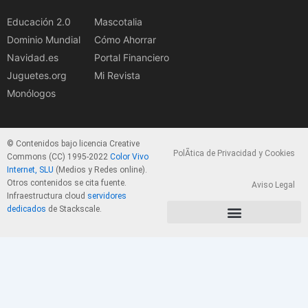
Educación 2.0
Mascotalia
Dominio Mundial
Cómo Ahorrar
Navidad.es
Portal Financiero
Juguetes.org
Mi Revista
Monólogos
© Contenidos bajo licencia Creative
PolÃ­tica de Privacidad y Cookies
Commons (CC) 1995-2022
Color Vivo
Internet, SLU
(Medios y Redes online).
Otros contenidos se cita fuente.
Aviso Legal
Infraestructura cloud
servidores
dedicados
de Stackscale.
PolÃ­tica de Privacidad y Cookies