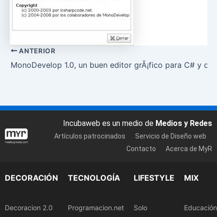
ANTERIOR
MonoDevelop 1.0, un buen editor grÃ¡fico para C# y otr
Incubaweb es un medio de
Medios y Redes
Artículos patrocinados
Servicio de Diseño web
Contacto
Acerca de MyR
DECORACIÓN
TECNOLOGÍA
LIFESTYLE
MIX
Decoracion 2.0
Programacion.net
Solo
Educación