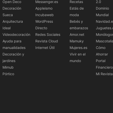
Open Deco
Messenger.es
Recetas
2.0
Decoración
Appleismo
Estás de
Dominio
Sueca
Incubaweb
moda
Mundial
Arquitectura
WordPress
Bebés y
Navidad.e
Ideal
Directo
embarazos
Juguetes.
Videodecoración
Redes Sociales
Amor.net
Monólogo
Ayuda para
Revista Cloud
Mamuky
Mascotali
manualidades
Internet Útil
Mujeres.es
Cómo
Decoración y
Vivir en el
Ahorrar
jardines
mundo
Portal
Mimub
Financiero
Pórtico
Mi Revista