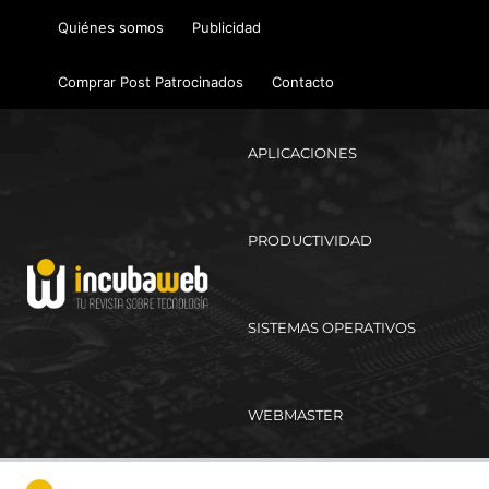
Ir
Quiénes somos
Publicidad
al
contenido
Comprar Post Patrocinados
Contacto
APLICACIONES
PRODUCTIVIDAD
SISTEMAS OPERATIVOS
WEBMASTER
Ma