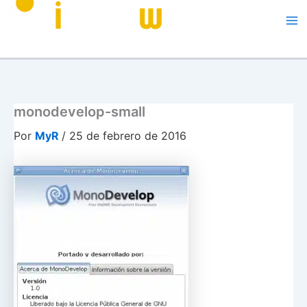
Me
monodevelop-small
Por
MyR
/
25 de febrero de 2016