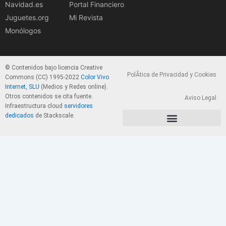
Navidad.es
Portal Financiero
Juguetes.org
Mi Revista
Monólogos
© Contenidos bajo licencia Creative
PolÃ­tica de Privacidad y Cookies
Commons (CC) 1995-2022
Color Vivo
Internet, SLU
(Medios y Redes online).
Otros contenidos se cita fuente.
Aviso Legal
Infraestructura cloud
servidores
dedicados
de Stackscale.
PolÃ­tica de Privacidad y Cookies