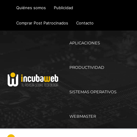
Ir
Quiénes somos
Publicidad
al
contenido
Comprar Post Patrocinados
Contacto
APLICACIONES
PRODUCTIVIDAD
SISTEMAS OPERATIVOS
WEBMASTER
Ma