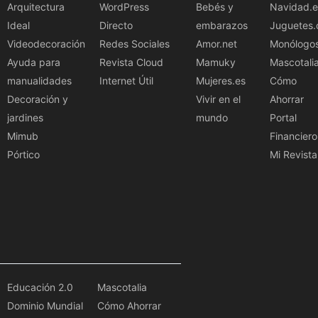
Arquitectura
WordPress
Bebés y
Navidad.e
Ideal
Directo
embarazos
Juguetes.
Videodecoración
Redes Sociales
Amor.net
Monólogo
Ayuda para
Revista Cloud
Mamuky
Mascotali
manualidades
Internet Útil
Mujeres.es
Cómo
Decoración y
Vivir en el
Ahorrar
jardines
mundo
Portal
Mimub
Financiero
Pórtico
Mi Revista
Educación 2.0
Mascotalia
Dominio Mundial
Cómo Ahorrar