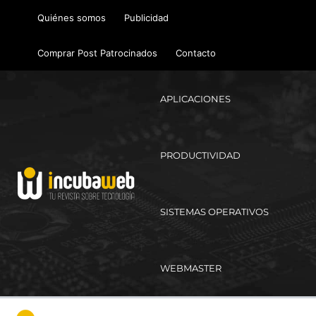
Ir
Quiénes somos
Publicidad
al
contenido
Comprar Post Patrocinados
Contacto
APLICACIONES
PRODUCTIVIDAD
SISTEMAS OPERATIVOS
WEBMASTER
Ma