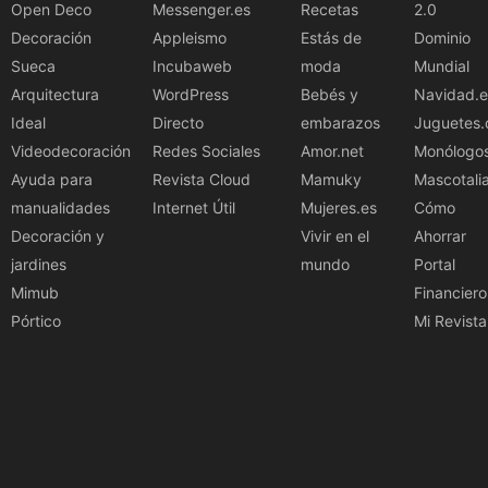
Open Deco
Messenger.es
Recetas
2.0
Decoración
Appleismo
Estás de
Dominio
Sueca
Incubaweb
moda
Mundial
Arquitectura
WordPress
Bebés y
Navidad.e
Ideal
Directo
embarazos
Juguetes.
Videodecoración
Redes Sociales
Amor.net
Monólogo
Ayuda para
Revista Cloud
Mamuky
Mascotali
manualidades
Internet Útil
Mujeres.es
Cómo
Decoración y
Vivir en el
Ahorrar
jardines
mundo
Portal
Mimub
Financiero
Pórtico
Mi Revista