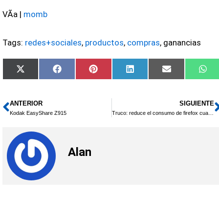
VÃ­a |
momb
Tags:
redes+sociales
,
productos
,
compras
, ganancias
Compartir
Compartir
Compartir
Compartir
Compartir
Com
X
Facebook
Pinterest
LinkedIn
Email
Wh
en
en
en
en
en
en
(Twitter)
ANTERIOR
SIGUIENTE
Ant
Kodak EasyShare Z915
Truco: reduce el consumo de firefox cuando estÃ¡ minimizado
Alan