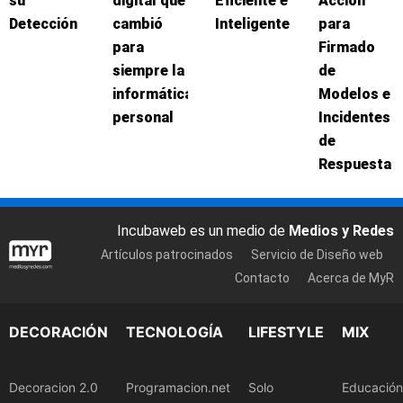
su
digital que
Eficiente e
Acción
Detección
cambió
Inteligente
para
para
Firmado
siempre la
de
informática
Modelos e
personal
Incidentes
de
Respuesta
Incubaweb es un medio de
Medios y Redes
Artículos patrocinados
Servicio de Diseño web
Contacto
Acerca de MyR
DECORACIÓN
TECNOLOGÍA
LIFESTYLE
MIX
Decoracion 2.0
Programacion.net
Solo
Educación