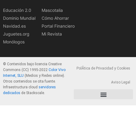
Educación 2.0
Mascotalia
Dominio Mundial
Cómo Ahorrar
Navidad.es
Portal Financiero
Juguetes.org
Mi Revista
Monólogos
© Contenidos bajo licencia Creative
PolÃ­tica de Privacidad y Cookies
Commons (CC) 1995-2022
Color Vivo
Internet, SLU
(Medios y Redes online).
Otros contenidos se cita fuente.
Aviso Legal
Infraestructura cloud
servidores
dedicados
de Stackscale.
PolÃ­tica de Privacidad y Cookies