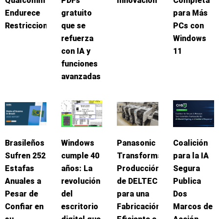
Qualcomm
PDFs
Innovación
Completa
Endurece
gratuito
para Más
Restricciones
que se
PCs con
refuerza
Windows
con IA y
11
funciones
avanzadas
Brasileños
Windows
Panasonic
Coalición
Sufren 252
cumple 40
Transforma
para la IA
Estafas
años: La
Producción
Segura
Anuales a
revolución
de DELTEC
Publica
Pesar de
del
para una
Dos
Confiar en
escritorio
Fabricación
Marcos de