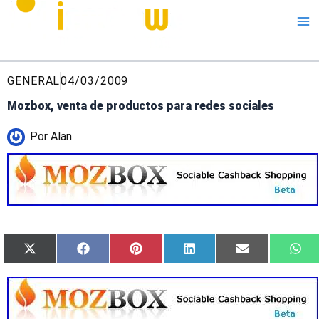
Me
GENERAL
04/03/2009
Mozbox, venta de productos para redes sociales
Por
Alan
Compartir
Compartir
Compartir
Compartir
Compartir
Com
X
Facebook
Pinterest
LinkedIn
Email
Wh
en
en
en
en
en
en
(Twitter)