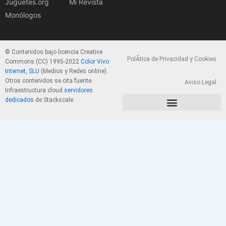
Juguetes.org
Mi Revista
Monólogos
© Contenidos bajo licencia Creative
PolÃ­tica de Privacidad y Cookies
Commons (CC) 1995-2022
Color Vivo
Internet, SLU
(Medios y Redes online).
Otros contenidos se cita fuente.
Aviso Legal
Infraestructura cloud
servidores
dedicados
de Stackscale.
PolÃ­tica de Privacidad y Cookies