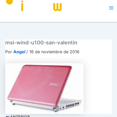
Me
msi-wind-u100-san-valentin
Por
Angel
/
16 de noviembre de 2016
ANTERIOR