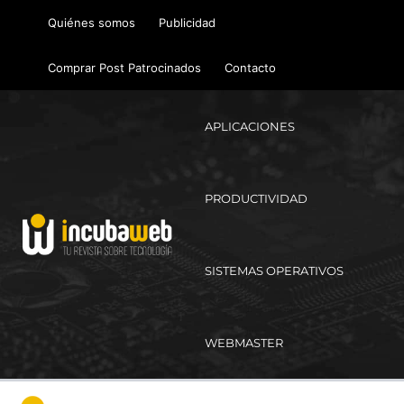
Ir
Quiénes somos
Publicidad
al
contenido
Comprar Post Patrocinados
Contacto
APLICACIONES
PRODUCTIVIDAD
SISTEMAS OPERATIVOS
WEBMASTER
Ma