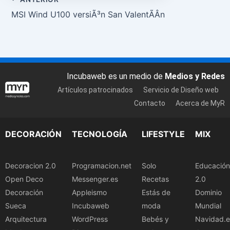
MSI Wind U100 versiÃ³n San ValentÃ­Â­n
Incubaweb es un medio de
Medios y Redes
Artículos patrocinados
Servicio de Diseño web
Contacto
Acerca de MyR
DECORACIÓN
TECNOLOGÍA
LIFESTYLE
MIX
Decoracion 2.0
Programacion.net
Solo
Educación
Open Deco
Messenger.es
Recetas
2.0
Decoración
Appleismo
Estás de
Dominio
Sueca
Incubaweb
moda
Mundial
Arquitectura
WordPress
Bebés y
Navidad.e