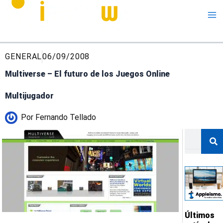
Me
GENERAL
06/09/2008
Multiverse – El futuro de los Juegos Online
Multijugador
Por
Fernando Tellado
Buscar
Últimos