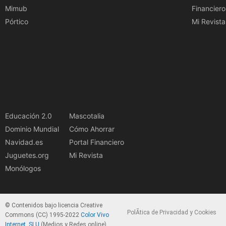
Mimub
Financiero
Pórtico
Mi Revista
Educación 2.0
Mascotalia
Dominio Mundial
Cómo Ahorrar
Navidad.es
Portal Financiero
Juguetes.org
Mi Revista
Monólogos
© Contenidos bajo licencia Creative
PolÃ­tica de Privacidad y Cookies
Commons (CC) 1995-2022
Color Vivo
Internet, SLU
(Medios y Redes online).