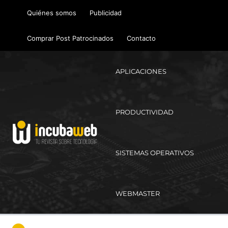
Ir
Quiénes somos
Publicidad
al
contenido
Comprar Post Patrocinados
Contacto
APLICACIONES
PRODUCTIVIDAD
SISTEMAS OPERATIVOS
WEBMASTER
Ma