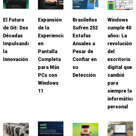
El Futuro
Expansión
Brasileños
Windows
de Git: Dos
de la
Sufren 252
cumple 40
Décadas
Experiencia
Estafas
años: La
Impulsando
en
Anuales a
revolución
la
Pantalla
Pesar de
del
Innovación
Completa
Confiar en
escritorio
para Más
su
digital que
PCs con
Detección
cambió
Windows
para
11
siempre la
informática
personal