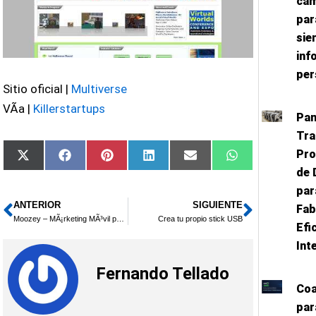
cam
par
sie
inf
per
Sitio oficial |
Multiverse
VÃ­a |
Killerstartups
Pan
Tra
Pro
Compartir
Compartir
Compartir
Compartir
Compartir
Compartir
X
Facebook
Pinterest
LinkedIn
Email
WhatsApp
en
en
en
en
en
en
(Twitter)
de 
par
ANTERIOR
SIGUIENTE
Ant
Siguien
Fab
Moozey – MÃ¡rketing MÃ³vil para novatos
Crea tu propio stick USB
Efi
Int
Fernando Tellado
Coa
par