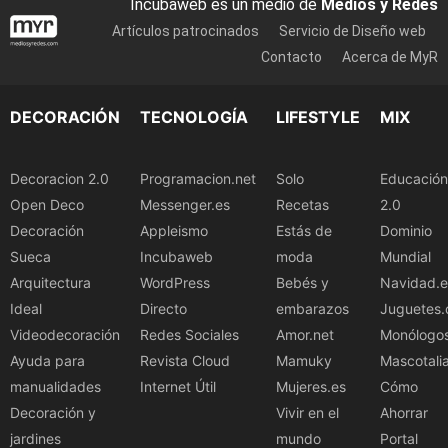
Incubaweb es un medio de
Medios y Redes
Artículos patrocinados
Servicio de Diseño web
Contacto
Acerca de MyR
DECORACIÓN
TECNOLOGÍA
LIFESTYLE
MIX
Decoracion 2.0
Programacion.net
Solo
Educación
Open Deco
Messenger.es
Recetas
2.0
Decoración
Appleismo
Estás de
Dominio
Sueca
Incubaweb
moda
Mundial
Arquitectura
WordPress
Bebés y
Navidad.e
Ideal
Directo
embarazos
Juguetes.
Videodecoración
Redes Sociales
Amor.net
Monólogo
Ayuda para
Revista Cloud
Mamuky
Mascotali
manualidades
Internet Útil
Mujeres.es
Cómo
Decoración y
Vivir en el
Ahorrar
jardines
mundo
Portal