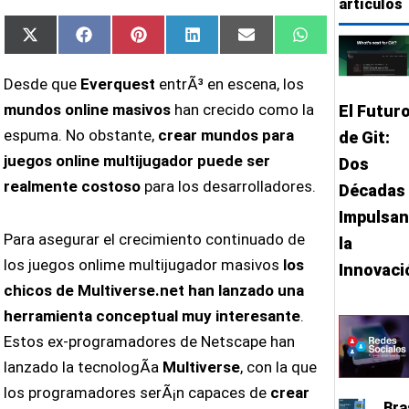
artículos
Compartir
Compartir
Compartir
Compartir
Compartir
Compartir
X
Facebook
Pinterest
LinkedIn
Email
WhatsApp
en
en
en
en
en
en
(Twitter)
Desde que
Everquest
entrÃ³ en escena, los
mundos online masivos
han crecido como la
El Futur
espuma. No obstante,
crear mundos para
de Git:
juegos online multijugador puede ser
Dos
realmente costoso
para los desarrolladores.
Décadas
Impulsa
Para asegurar el crecimiento continuado de
la
los juegos onlime multijugador masivos
los
Innovaci
chicos de Multiverse.net han lanzado una
herramienta conceptual muy interesante
.
Estos ex-programadores de Netscape han
lanzado la tecnologÃ­a
Multiverse
, con la que
los programadores serÃ¡n capaces de
crear
Bra