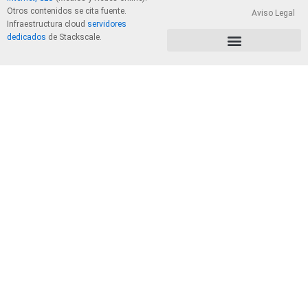
Otros contenidos se cita fuente.
Aviso Legal
Infraestructura cloud
servidores
dedicados
de Stackscale.
PolÃ­tica de Privacidad y Cookies