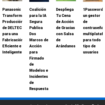
Panasonic
Coalición
Despliega
1Password:
Transforma
para la IA
Tu Cena
un gestor
Producción
Segura
de Acción
de
de DELTEC
Publica
de Gracias
contraseña
para una
Dos
con Salsa
multiplataf
Fabricación
Marcos de
de
para todo
Eficiente e
Acción
Arándanos
tipo de
Inteligente
para
usuarios
Firmado
de
Modelos e
Incidentes
de
Respuesta