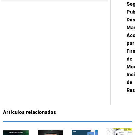
Seg
Pub
Do
Mar
Acc
par
Fir
de
Mod
Inc
de
Res
Artículos relacionados