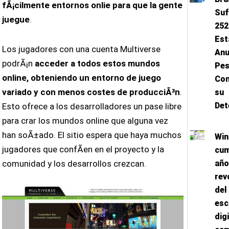
fÃ¡cilmente entornos onlie para que la gente
Suf
juegue
.
252
Est
Los jugadores con una cuenta Multiverse
Anu
podrÃ¡n
acceder a todos estos mundos
Pes
online, obteniendo un entorno de juego
Con
variado y con menos costes de producciÃ³n
.
su
Det
Esto ofrece a los desarrolladores un pase libre
para crar los mundos online que alguna vez
han soÃ±ado. El sitio espera que haya muchos
Wi
jugadores que confÃ­en en el proyecto y la
cum
comunidad y los desarrollos crezcan.
año
rev
del
esc
dig