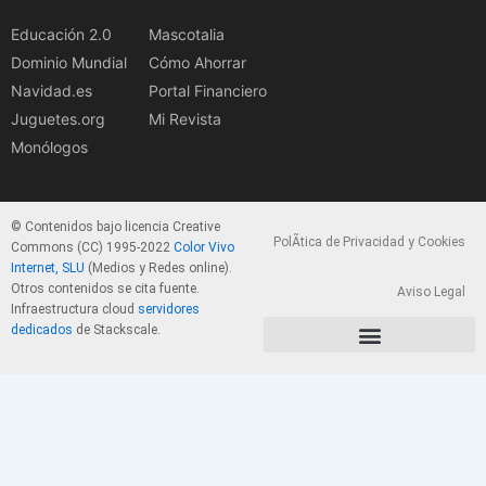
Educación 2.0
Mascotalia
Dominio Mundial
Cómo Ahorrar
Navidad.es
Portal Financiero
Juguetes.org
Mi Revista
Monólogos
© Contenidos bajo licencia Creative
PolÃ­tica de Privacidad y Cookies
Commons (CC) 1995-2022
Color Vivo
Internet, SLU
(Medios y Redes online).
Otros contenidos se cita fuente.
Aviso Legal
Infraestructura cloud
servidores
dedicados
de Stackscale.
PolÃ­tica de Privacidad y Cookies