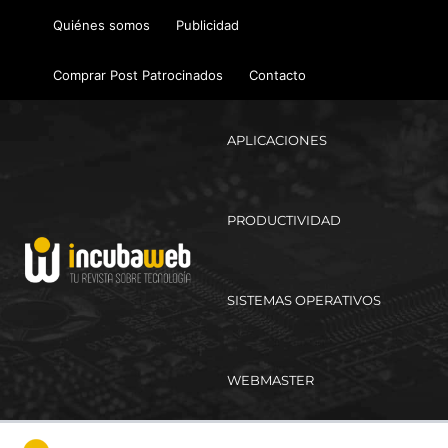
Ir
Quiénes somos
Publicidad
al
contenido
Comprar Post Patrocinados
Contacto
APLICACIONES
PRODUCTIVIDAD
SISTEMAS OPERATIVOS
WEBMASTER
Ma