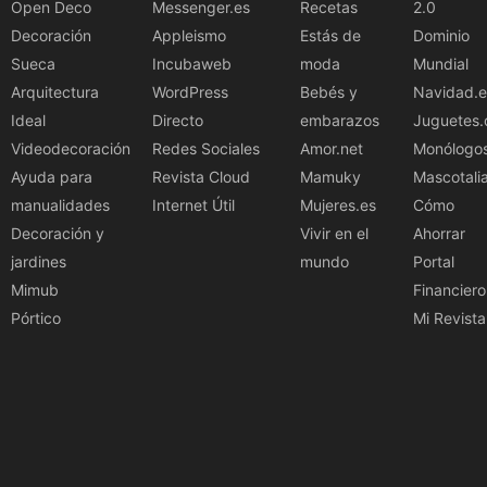
Open Deco
Messenger.es
Recetas
2.0
Decoración
Appleismo
Estás de
Dominio
Sueca
Incubaweb
moda
Mundial
Arquitectura
WordPress
Bebés y
Navidad.e
Ideal
Directo
embarazos
Juguetes.
Videodecoración
Redes Sociales
Amor.net
Monólogo
Ayuda para
Revista Cloud
Mamuky
Mascotali
manualidades
Internet Útil
Mujeres.es
Cómo
Decoración y
Vivir en el
Ahorrar
jardines
mundo
Portal
Mimub
Financiero
Pórtico
Mi Revista