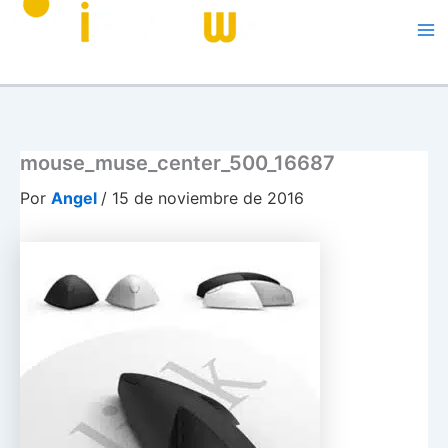
Me
mouse_muse_center_500_16687
Por
Angel
/
15 de noviembre de 2016