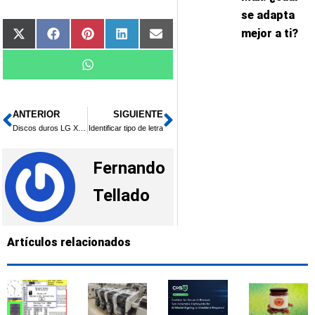
se adapta
mejor a ti?
Compartir
Compartir
Compartir
Compartir
Compartir
X
Facebook
Pinterest
LinkedIn
Email
en
en
en
en
en
(Twitter)
Compartir
WhatsApp
en
ANTERIOR
SIGUIENTE
Ant
Siguiente
Discos duros LG XD1
Identificar tipo de letra
Fernando
Tellado
Artículos relacionados