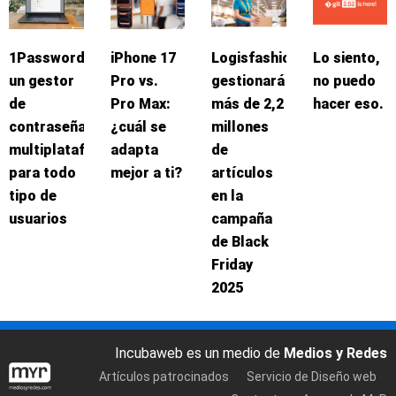
1Password:
iPhone 17
Logisfashion
Lo siento,
un gestor
Pro vs.
gestionará
no puedo
de
Pro Max:
más de 2,2
hacer eso.
contraseñas
¿cuál se
millones
multiplataforma
adapta
de
para todo
mejor a ti?
artículos
tipo de
en la
usuarios
campaña
de Black
Friday
2025
Incubaweb es un medio de
Medios y Redes
Artículos patrocinados
Servicio de Diseño web