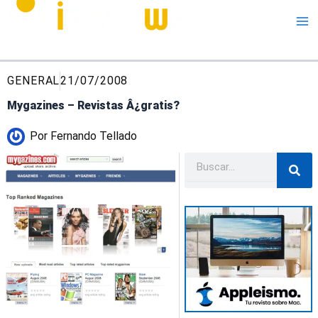
Me
GENERAL
21/07/2008
Mygazines – Revistas Â¿gratis?
Por
Fernando Tellado
Buscar