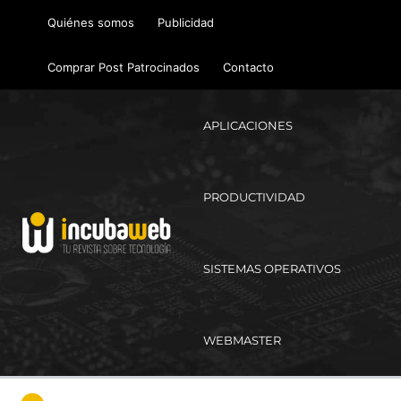
Ir
Quiénes somos
Publicidad
al
contenido
Comprar Post Patrocinados
Contacto
APLICACIONES
PRODUCTIVIDAD
SISTEMAS OPERATIVOS
WEBMASTER
Ma