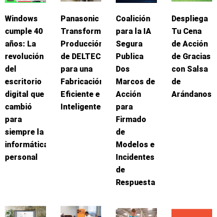
Windows
Panasonic
Coalición
Despliega
cumple 40
Transforma
para la IA
Tu Cena
años: La
Producción
Segura
de Acción
revolución
de DELTEC
Publica
de Gracias
del
para una
Dos
con Salsa
escritorio
Fabricación
Marcos de
de
digital que
Eficiente e
Acción
Arándanos
cambió
Inteligente
para
para
Firmado
siempre la
de
informática
Modelos e
personal
Incidentes
de
Respuesta