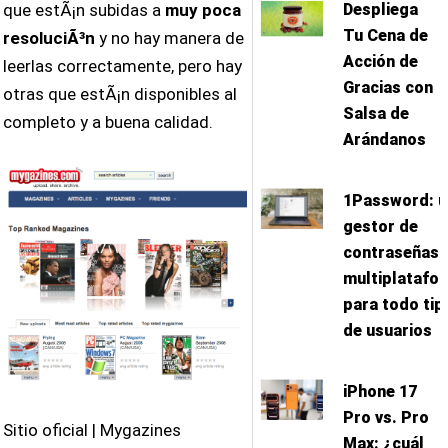
Despliega
que estÃ¡n subidas a
muy poca
Tu Cena de
resoluciÃ³n
y no hay manera de
Acción de
leerlas correctamente, pero hay
Gracias con
otras que estÃ¡n disponibles al
Salsa de
completo y a buena calidad.
Arándanos
1Password: u
gestor de
contraseñas
multiplatafo
para todo tip
de usuarios
iPhone 17
Pro vs. Pro
Sitio oficial | Mygazines
Max: ¿cuál