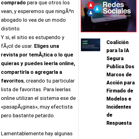
comprado
para que otros los
vean, y esperemos que ningÃºn
abogado lo vea de un modo
distinto.
Y si, el sitio es estupendo y
Coalición
fÃ¡cil de usar.
Eliges una
para la IA
revista por temÃ¡tica o lo que
Segura
quieras y puedes leerla online,
Publica Dos
compartirla o agregarla a
Marcos de
favoritos
, creando tu particular
Acción para
lista de favoritas. Para leerlas
Firmado de
online utilizan el sistema ese de
Modelos e
«pasapÃ¡ginas», muy efectista
Incidentes
de
pero bastante petardo.
Respuesta
Lamentablemente hay algunas