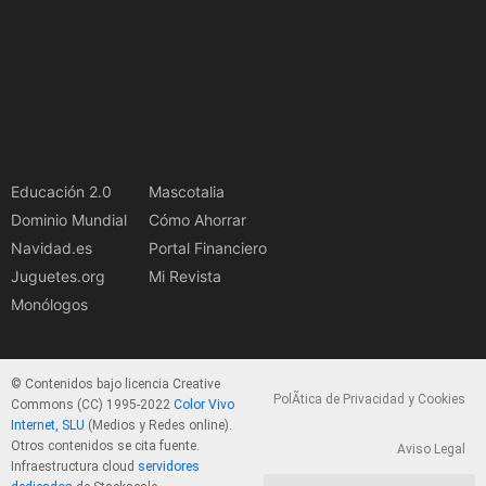
Educación 2.0
Mascotalia
Dominio Mundial
Cómo Ahorrar
Navidad.es
Portal Financiero
Juguetes.org
Mi Revista
Monólogos
© Contenidos bajo licencia Creative
PolÃ­tica de Privacidad y Cookies
Commons (CC) 1995-2022
Color Vivo
Internet, SLU
(Medios y Redes online).
Otros contenidos se cita fuente.
Aviso Legal
Infraestructura cloud
servidores