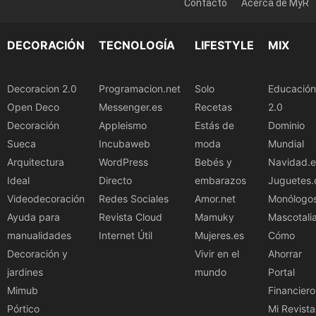
Contacto
Acerca de MyR
DECORACIÓN
TECNOLOGÍA
LIFESTYLE
MIX
Decoracion 2.0
Programacion.net
Solo
Educación
Open Deco
Messenger.es
Recetas
2.0
Decoración
Appleismo
Estás de
Dominio
Sueca
Incubaweb
moda
Mundial
Arquitectura
WordPress
Bebés y
Navidad.e
Ideal
Directo
embarazos
Juguetes.
Videodecoración
Redes Sociales
Amor.net
Monólogo
Ayuda para
Revista Cloud
Mamuky
Mascotali
manualidades
Internet Útil
Mujeres.es
Cómo
Decoración y
Vivir en el
Ahorrar
jardines
mundo
Portal
Mimub
Financiero
Pórtico
Mi Revista