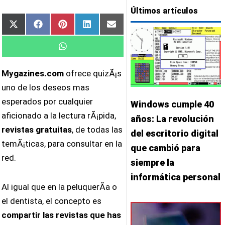
Últimos artículos
Compartir
Compartir
Compartir
Compartir
Compartir
X
Facebook
Pinterest
LinkedIn
Email
en
en
en
en
en
(Twitter)
Compartir
WhatsApp
en
Mygazines.com
ofrece quizÃ¡s
uno de los deseos mas
esperados por cualquier
Windows cumple 40
aficionado a la lectura rÃ¡pida,
años: La revolución
revistas gratuitas
, de todas las
del escritorio digital
temÃ¡ticas, para consultar en la
que cambió para
red.
siempre la
informática personal
Al igual que en la peluquerÃ­a o
el dentista, el concepto es
compartir las revistas que has