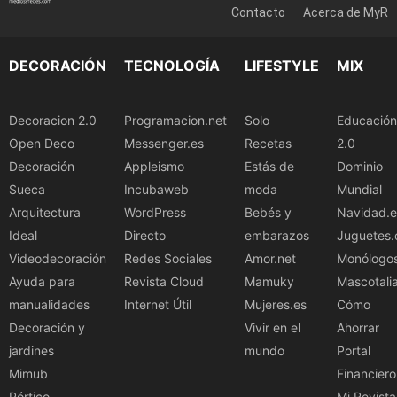
Contacto
Acerca de MyR
DECORACIÓN
TECNOLOGÍA
LIFESTYLE
MIX
Decoracion 2.0
Programacion.net
Solo
Educación
Open Deco
Messenger.es
Recetas
2.0
Decoración
Appleismo
Estás de
Dominio
Sueca
Incubaweb
moda
Mundial
Arquitectura
WordPress
Bebés y
Navidad.e
Ideal
Directo
embarazos
Juguetes.
Videodecoración
Redes Sociales
Amor.net
Monólogo
Ayuda para
Revista Cloud
Mamuky
Mascotali
manualidades
Internet Útil
Mujeres.es
Cómo
Decoración y
Vivir en el
Ahorrar
jardines
mundo
Portal
Mimub
Financiero
Pórtico
Mi Revista