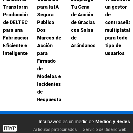
Transforma
para la IA
Tu Cena
un gestor
Producción
Segura
de Acción
de
de DELTEC
Publica
de Gracias
contraseña
para una
Dos
con Salsa
multiplataf
Fabricación
Marcos de
de
para todo
Eficiente e
Acción
Arándanos
tipo de
Inteligente
para
usuarios
Firmado
de
Modelos e
Incidentes
de
Respuesta
Incubaweb es un medio de
Medios y Redes
Artículos patrocinados
Servicio de Diseño web