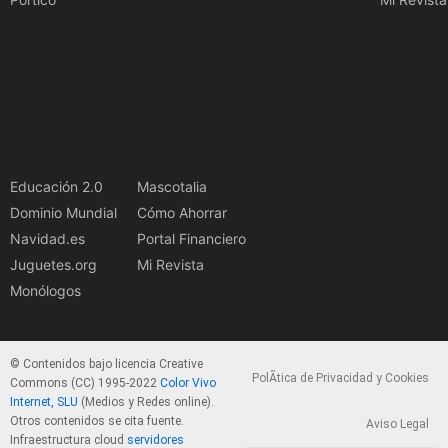
Educación 2.0
Mascotalia
Dominio Mundial
Cómo Ahorrar
Navidad.es
Portal Financiero
Juguetes.org
Mi Revista
Monólogos
© Contenidos bajo licencia Creative
PolÃ­tica de Privacidad y Cookies
Commons (CC) 1995-2022
Color Vivo
Internet, SLU
(Medios y Redes online).
Otros contenidos se cita fuente.
Aviso Legal
Infraestructura cloud
servidores