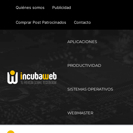
Ir
Quiénes somos
Publicidad
al
contenido
Comprar Post Patrocinados
Contacto
APLICACIONES
PRODUCTIVIDAD
SISTEMAS OPERATIVOS
WEBMASTER
Ma