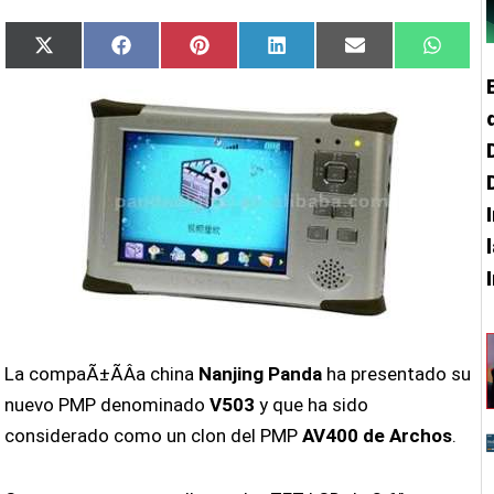
Compartir
Compartir
Compartir
Compartir
Compartir
Compa
X
Facebook
Pinterest
LinkedIn
Email
Whats
en
en
en
en
en
en
(Twitter)
La compaÃ±Ã­Â­a china
Nanjing Panda
ha presentado su
nuevo PMP denominado
V503
y que ha sido
considerado como un clon del PMP
AV400 de Archos
.