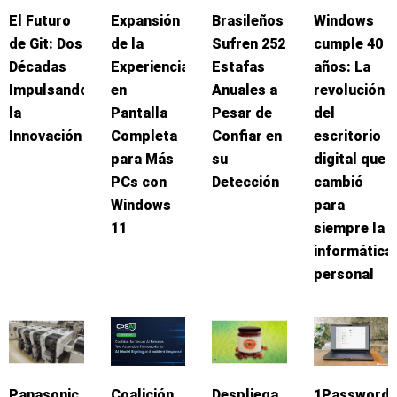
El Futuro
Expansión
Brasileños
Windows
de Git: Dos
de la
Sufren 252
cumple 40
Décadas
Experiencia
Estafas
años: La
Impulsando
en
Anuales a
revolución
la
Pantalla
Pesar de
del
Innovación
Completa
Confiar en
escritorio
para Más
su
digital que
PCs con
Detección
cambió
Windows
para
11
siempre la
informática
personal
Panasonic
Coalición
Despliega
1Password: