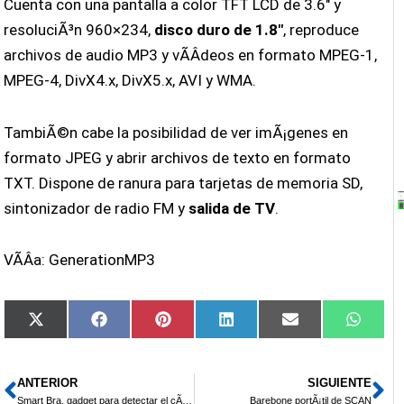
Cuenta con una pantalla a color TFT LCD de 3.6″ y
resoluciÃ³n 960×234,
disco duro de 1.8″
, reproduce
archivos de audio MP3 y vÃ­Â­deos en formato MPEG-1,
MPEG-4, DivX4.x, DivX5.x, AVI y WMA.
TambiÃ©n cabe la posibilidad de ver imÃ¡genes en
formato JPEG y abrir archivos de texto en formato
TXT. Dispone de ranura para tarjetas de memoria SD,
sintonizador de radio FM y
salida de TV
.
VÃ­Â­a: GenerationMP3
Compartir
Compartir
Compartir
Compartir
Compartir
Compa
X
Facebook
Pinterest
LinkedIn
Email
Whats
en
en
en
en
en
en
(Twitter)
ANTERIOR
SIGUIENTE
Ant
Si
Smart Bra, gadget para detectar el cÃ¡ncer de mama
Barebone portÃ¡til de SCAN