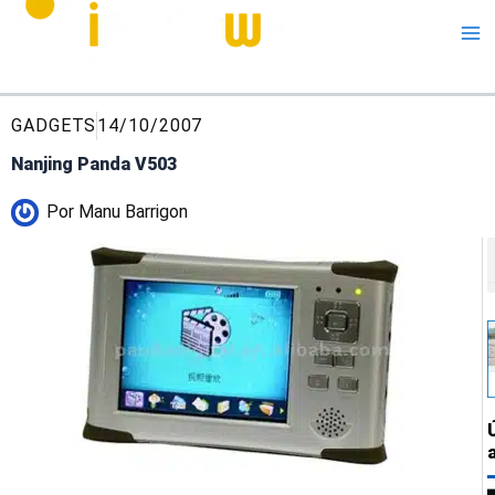
Me
GADGETS
14/10/2007
Nanjing Panda V503
Por
Manu Barrigon
B