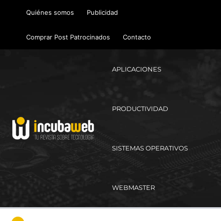
Ir
Quiénes somos
Publicidad
al
contenido
Comprar Post Patrocinados
Contacto
APLICACIONES
PRODUCTIVIDAD
SISTEMAS OPERATIVOS
WEBMASTER
Ma