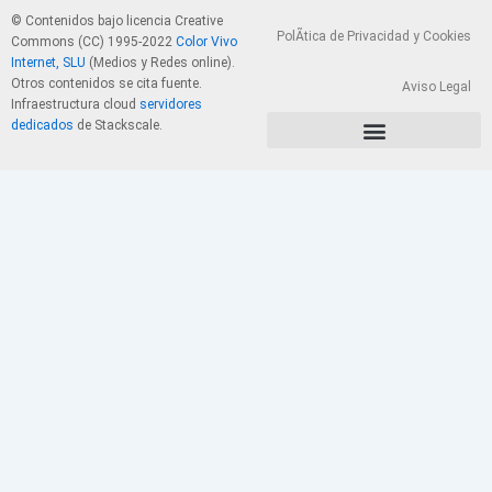
© Contenidos bajo licencia Creative
PolÃ­tica de Privacidad y Cookies
Commons (CC) 1995-2022
Color Vivo
Internet, SLU
(Medios y Redes online).
Otros contenidos se cita fuente.
Aviso Legal
Infraestructura cloud
servidores
dedicados
de Stackscale.
PolÃ­tica de Privacidad y Cookies