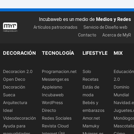
Incubaweb es un medio de
Medios y Redes
Artículos patrocinados
Servicio de Diseño web
Contacto
Acerca de MyR
DECORACIÓN
TECNOLOGÍA
LIFESTYLE
MIX
Decoracion 2.0
Programacion.net
Solo
Educación
Open Deco
Messenger.es
Recetas
2.0
Decoración
Appleismo
Estás de
Dominio
Sueca
Incubaweb
moda
Mundial
Arquitectura
WordPress
Bebés y
Navidad.e
Ideal
Directo
embarazos
Juguetes.
Videodecoración
Redes Sociales
Amor.net
Monólogo
Ayuda para
Revista Cloud
Mamuky
Mascotali
manualidades
Internet Útil
Mujeres.es
Cómo