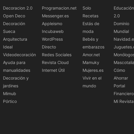
Decoracion 2.0
Programacion.net
Solo
Educación
Open Deco
Messenger.es
Recetas
2.0
Decoración
Appleismo
Estás de
Dominio
Sueca
Incubaweb
moda
Mundial
Arquitectura
WordPress
Bebés y
Navidad.e
Ideal
Directo
embarazos
Juguetes.
Videodecoración
Redes Sociales
Amor.net
Monólogo
Ayuda para
Revista Cloud
Mamuky
Mascotali
manualidades
Internet Útil
Mujeres.es
Cómo
Decoración y
Vivir en el
Ahorrar
jardines
mundo
Portal
Mimub
Financiero
Pórtico
Mi Revista