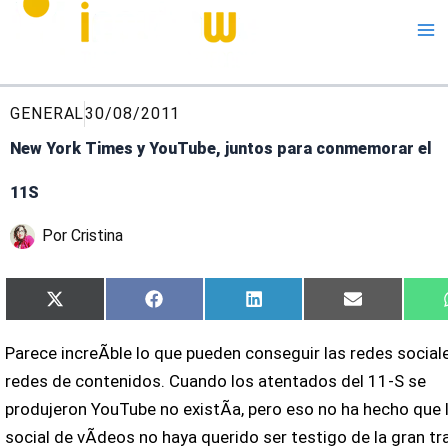
Me
GENERAL
30/08/2011
New York Times y YouTube, juntos para conmemorar el
11S
Por
Cristina
Compartir
Compartir
Compartir
Compartir
X
Facebook
LinkedIn
Email
en
en
en
en
(Twitter)
Parece increÃ­ble lo que pueden conseguir las redes sociale
redes de contenidos. Cuando los atentados del 11-S se
produjeron YouTube no existÃ­a, pero eso no ha hecho que 
social de vÃ­deos no haya querido ser testigo de la gran tr