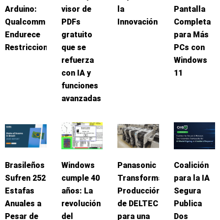
Arduino:
visor de
la
Pantalla
Qualcomm
PDFs
Innovación
Completa
Endurece
gratuito
para Más
Restricciones
que se
PCs con
refuerza
Windows
con IA y
11
funciones
avanzadas
Brasileños
Windows
Panasonic
Coalición
Sufren 252
cumple 40
Transforma
para la IA
Estafas
años: La
Producción
Segura
Anuales a
revolución
de DELTEC
Publica
Pesar de
del
para una
Dos