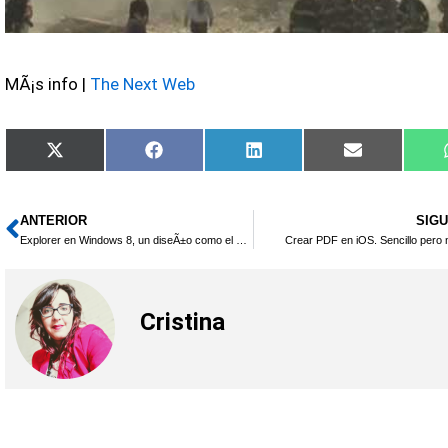
MÃ¡s info |
The Next Web
Compartir
Compartir
Compartir
Compartir
X
Facebook
LinkedIn
Email
en
en
en
en
(Twitter)
ANTERIOR
SIGU
Ant
Explorer en Windows 8, un diseÃ±o como el MS Office
Crear PDF en iOS. Sencillo pero n
Cristina