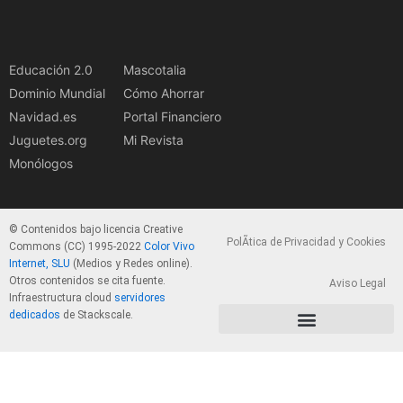
Educación 2.0
Mascotalia
Dominio Mundial
Cómo Ahorrar
Navidad.es
Portal Financiero
Juguetes.org
Mi Revista
Monólogos
© Contenidos bajo licencia Creative
PolÃ­tica de Privacidad y Cookies
Commons (CC) 1995-2022
Color Vivo
Internet, SLU
(Medios y Redes online).
Otros contenidos se cita fuente.
Aviso Legal
Infraestructura cloud
servidores
dedicados
de Stackscale.
PolÃ­tica de Privacidad y Cookies