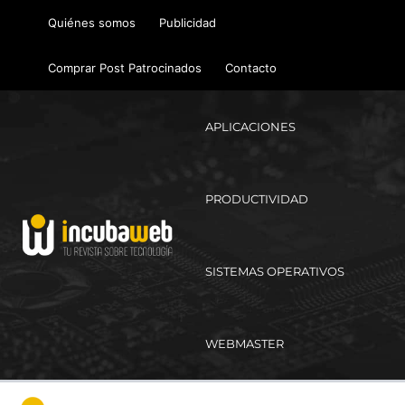
Ir
Quiénes somos
Publicidad
al
contenido
Comprar Post Patrocinados
Contacto
APLICACIONES
PRODUCTIVIDAD
SISTEMAS OPERATIVOS
WEBMASTER
Ma