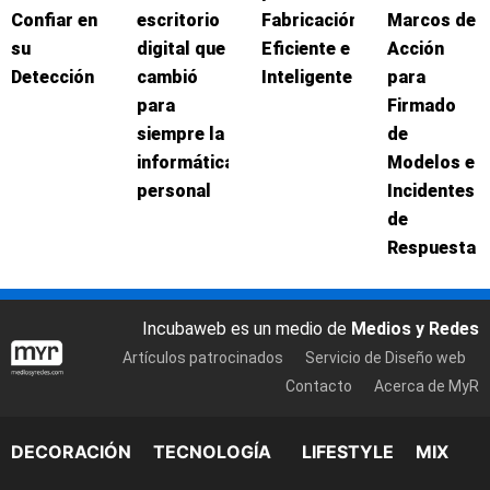
Confiar en
escritorio
Fabricación
Marcos de
su
digital que
Eficiente e
Acción
Detección
cambió
Inteligente
para
para
Firmado
siempre la
de
informática
Modelos e
personal
Incidentes
de
Respuesta
Incubaweb es un medio de
Medios y Redes
Artículos patrocinados
Servicio de Diseño web
Contacto
Acerca de MyR
DECORACIÓN
TECNOLOGÍA
LIFESTYLE
MIX