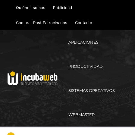
Ir
Quiénes somos
Publicidad
al
contenido
Comprar Post Patrocinados
Contacto
APLICACIONES
PRODUCTIVIDAD
SISTEMAS OPERATIVOS
WEBMASTER
Ma