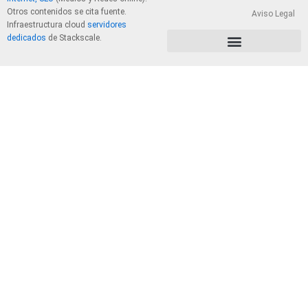
Otros contenidos se cita fuente.
Aviso Legal
Infraestructura cloud
servidores
dedicados
de Stackscale.
PolÃ­tica de Privacidad y Cookies