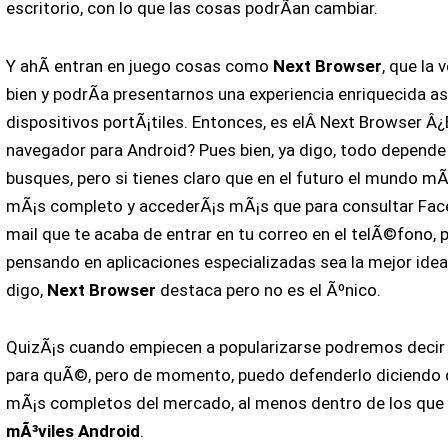
escritorio, con lo que las cosas podrÃ­an cambiar.
Y ahÃ­ entran en juego cosas como
Next Browser
, que la
bien y podrÃ­a presentarnos una experiencia enriquecida as
dispositivos portÃ¡tiles. Entonces, es elÂ Next Browser Â¿
navegador para Android? Pues bien, ya digo, todo depende
busques, pero si tienes claro que en el futuro el mundo m
mÃ¡s completo y accederÃ¡s mÃ¡s que para consultar Face
mail que te acaba de entrar en tu correo en el telÃ©fono, 
pensando en aplicaciones especializadas sea la mejor idea
digo,
Next Browser
destaca pero no es el Ãºnico.
QuizÃ¡s cuando empiecen a popularizarse podremos decir c
para quÃ©, pero de momento, puedo defenderlo diciendo 
mÃ¡s completos del mercado, al menos dentro de los que 
mÃ³viles Android
.