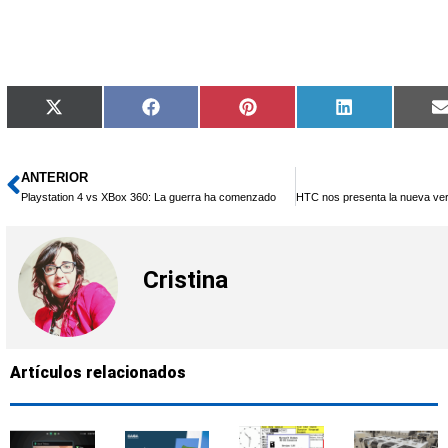
Compartir
Compartir
Compartir
Compartir
X
Facebook
Pinterest
LinkedIn
en
en
en
en
(Twitter)
ANTERIOR
Ant
Playstation 4 vs XBox 360: La guerra ha comenzado
Cristina
Artículos relacionados