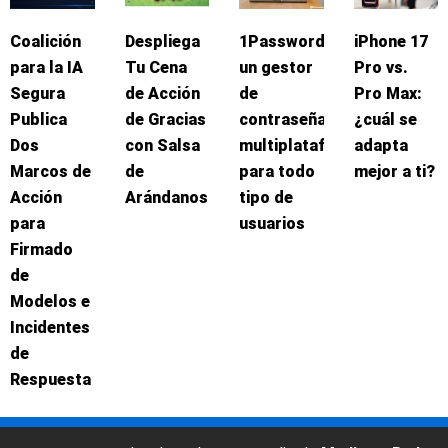
Coalición
Despliega
1Password:
iPhone 17
para la IA
Tu Cena
un gestor
Pro vs.
Segura
de Acción
de
Pro Max:
Publica
de Gracias
contraseñas
¿cuál se
Dos
con Salsa
multiplataforma
adapta
Marcos de
de
para todo
mejor a ti?
Acción
Arándanos
tipo de
para
usuarios
Firmado
de
Modelos e
Incidentes
de
Respuesta