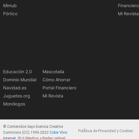
Mimub
Financiero
Pórtico
Mi Revista
Educación 2.0
Mascotalia
Dominio Mundial
Cómo Ahorrar
Navidad.es
Portal Financiero
Juguetes.org
Mi Revista
Monólogos
© Contenidos bajo licencia Creative
PolÃ­tica de Privacidad y Cookies
Commons (CC) 1995-2022
Color Vivo
Internet, SLU
(Medios y Redes online).