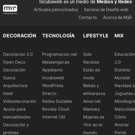
Incubaweb es un medio de
Medios y Redes
Artículos patrocinados
Servicio de Diseño web
Contacto
Acerca de MyR
DECORACIÓN
TECNOLOGÍA
LIFESTYLE
MIX
Decoracion 2.0
Programacion.net
Solo
Educación
Open Deco
Messenger.es
Recetas
2.0
Decoración
Appleismo
Estás de
Dominio
Sueca
Incubaweb
moda
Mundial
Arquitectura
WordPress
Bebés y
Navidad.e
Ideal
Directo
embarazos
Juguetes.
Videodecoración
Redes Sociales
Amor.net
Monólogo
Ayuda para
Revista Cloud
Mamuky
Mascotali
manualidades
Internet Útil
Mujeres.es
Cómo
Decoración y
Vivir en el
Ahorrar
jardines
mundo
Portal