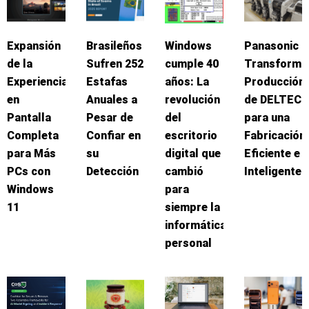
Expansión
Brasileños
Windows
Panasonic
de la
Sufren 252
cumple 40
Transforma
Experiencia
Estafas
años: La
Producción
en
Anuales a
revolución
de DELTEC
Pantalla
Pesar de
del
para una
Completa
Confiar en
escritorio
Fabricación
para Más
su
digital que
Eficiente e
PCs con
Detección
cambió
Inteligente
Windows
para
11
siempre la
informática
personal