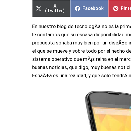
en
en
en
en
en
en
X
Facebook
Pint
(Twitter)
En nuestro blog de tecnologÃ­a no es la pri
le contamos que su escasa disponibilidad m
propuesta sonaba muy bien por un diseÃ±o in
el que se mueve y sobre todo por el hecho de
sistema operativo que mÃ¡s reina en el mer
buenas noticias, que digo, muy buenas notici
EspaÃ±a es una realidad, y que solo tendrÃ¡n