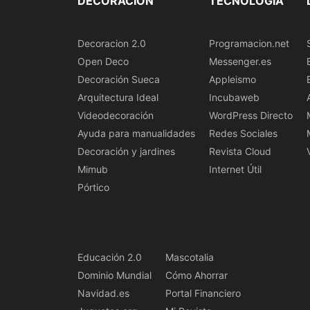
DECORACIÓN
TECNOLOGÍA
Decoracion 2.0
Programacion.net
Open Deco
Messenger.es
Decoración Sueca
Appleismo
Arquitectura Ideal
Incubaweb
Videodecoración
WordPress Directo
Ayuda para manualidades
Redes Sociales
Decoración y jardines
Revista Cloud
Mimub
Internet Útil
Pórtico
Educación 2.0
Mascotalia
Dominio Mundial
Cómo Ahorrar
Navidad.es
Portal Financiero