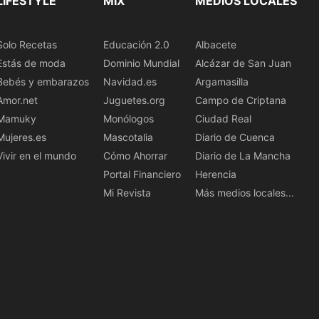
LIFESTYLE
MIX
MEDIOS LOCALES
Solo Recetas
Educación 2.0
Albacete
Estás de moda
Dominio Mundial
Alcázar de San Juan
Bebés y embarazos
Navidad.es
Argamasilla
Amor.net
Juguetes.org
Campo de Criptana
Mamuky
Monólogos
Ciudad Real
Mujeres.es
Mascotalia
Diario de Cuenca
Vivir en el mundo
Cómo Ahorrar
Diario de La Mancha
Portal Financiero
Herencia
Mi Revista
Más medios locales...