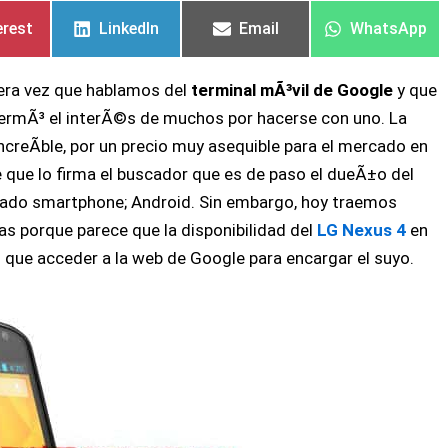
en
en
en
en
en
en
erest
LinkedIn
Email
WhatsApp
mera vez que hablamos del
terminal mÃ³vil de Google
y que
ermÃ³ el interÃ©s de muchos por hacerse con uno. La
creÃ­ble, por un precio muy asequible para el mercado en
 que lo firma el buscador que es de paso el dueÃ±o del
cado smartphone; Android. Sin embargo, hoy traemos
as porque parece que la disponibilidad del
LG Nexus 4
en
 que acceder a la web de Google para encargar el suyo.