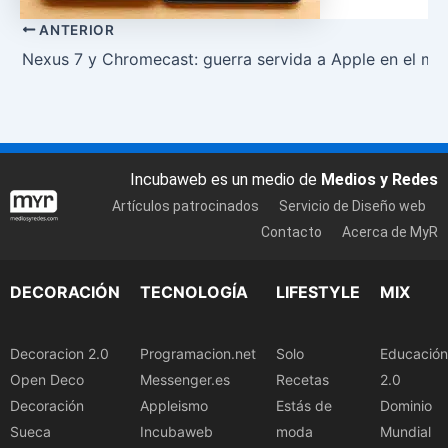
ANTERIOR
Nexus 7 y Chromecast: guerra servida a Apple en el mu
Incubaweb es un medio de
Medios y Redes
Artículos patrocinados
Servicio de Diseño web
Contacto
Acerca de MyR
DECORACIÓN
TECNOLOGÍA
LIFESTYLE
MIX
Decoracion 2.0
Programacion.net
Solo
Educación
Open Deco
Messenger.es
Recetas
2.0
Decoración
Appleismo
Estás de
Dominio
Sueca
Incubaweb
moda
Mundial