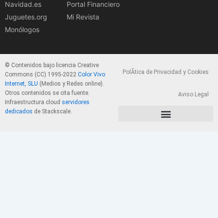
Navidad.es
Portal Financiero
Juguetes.org
Mi Revista
Monólogos
© Contenidos bajo licencia Creative
PolÃ­tica de Privacidad y Cookies
Commons (CC) 1995-2022
Color Vivo
Internet, SLU
(Medios y Redes online).
Otros contenidos se cita fuente.
Aviso Legal
Infraestructura cloud
servidores
dedicados
de Stackscale.
PolÃ­tica de Privacidad y Cookies