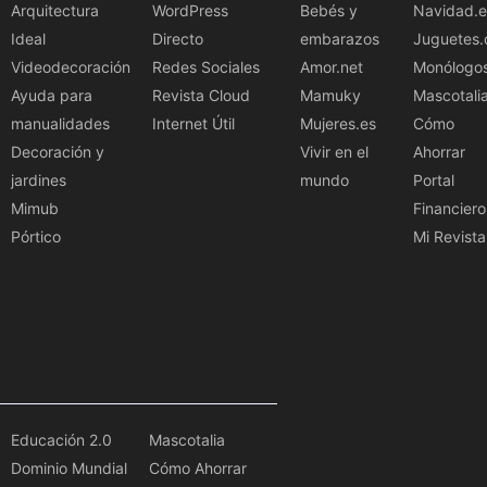
Arquitectura
WordPress
Bebés y
Navidad.e
Ideal
Directo
embarazos
Juguetes.
Videodecoración
Redes Sociales
Amor.net
Monólogo
Ayuda para
Revista Cloud
Mamuky
Mascotali
manualidades
Internet Útil
Mujeres.es
Cómo
Decoración y
Vivir en el
Ahorrar
jardines
mundo
Portal
Mimub
Financiero
Pórtico
Mi Revista
Educación 2.0
Mascotalia
Dominio Mundial
Cómo Ahorrar