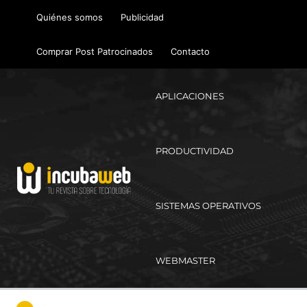
Ir
Quiénes somos
Publicidad
al
contenido
Comprar Post Patrocinados
Contacto
APLICACIONES
PRODUCTIVIDAD
SISTEMAS OPERATIVOS
WEBMASTER
Ma