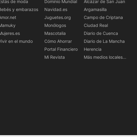
Estás de moda
Dominio Mundial
Alcázar de San Juan
Bebés y embarazos
Navidad.es
Argamasilla
Amor.net
Juguetes.org
Campo de Criptana
Mamuky
Monólogos
Ciudad Real
Mujeres.es
Mascotalia
Diario de Cuenca
Vivir en el mundo
Cómo Ahorrar
Diario de La Mancha
Portal Financiero
Herencia
Mi Revista
Más medios locales...