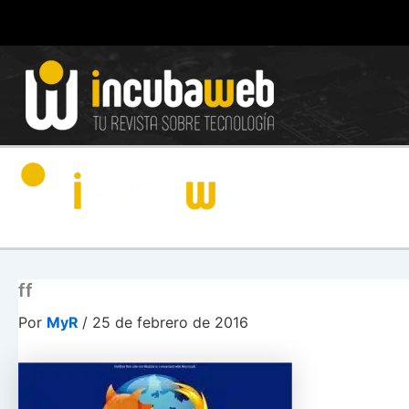
Ir
al
contenido
ff
Por
MyR
/
25 de febrero de 2016