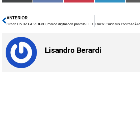
en
en
en
en
(Twitter)
ANTERIOR
Ant
Green House GHV-DF8D, marco digital con pantalla LED
Lisandro Berardi