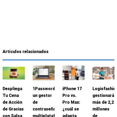
Artículos relacionados
Despliega
1Password:
iPhone 17
Logisfashio
Tu Cena
un gestor
Pro vs.
gestionará
de Acción
de
Pro Max:
más de 2,2
de Gracias
contraseñas
¿cuál se
millones
con Salsa
multiplataforma
adapta
de