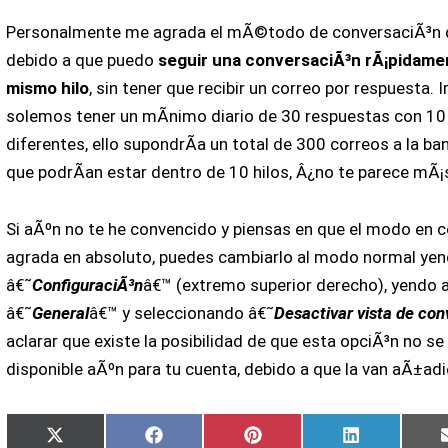
Personalmente me agrada el mÃ©todo de conversaciÃ³n 
debido a que puedo
seguir una conversaciÃ³n rÃ¡pidame
mismo hilo
, sin tener que recibir un correo por respuesta.
solemos tener un mÃ­nimo diario de 30 respuestas con 10
diferentes, ello supondrÃ­a un total de 300 correos a la b
que podrÃ­an estar dentro de 10 hilos, Â¿no te parece mÃ¡
Si aÃºn no te he convencido y piensas en que el modo en 
agrada en absoluto, puedes cambiarlo al modo normal yen
â€˜
ConfiguraciÃ³n
â€™ (extremo superior derecho), yendo 
â€˜
General
â€™ y seleccionando â€˜
Desactivar vista de co
aclarar que existe la posibilidad de que esta opciÃ³n no s
disponible aÃºn para tu cuenta, debido a que la van aÃ±a
Compartir
Compartir
Compartir
Compartir
X
Facebook
Pinterest
LinkedIn