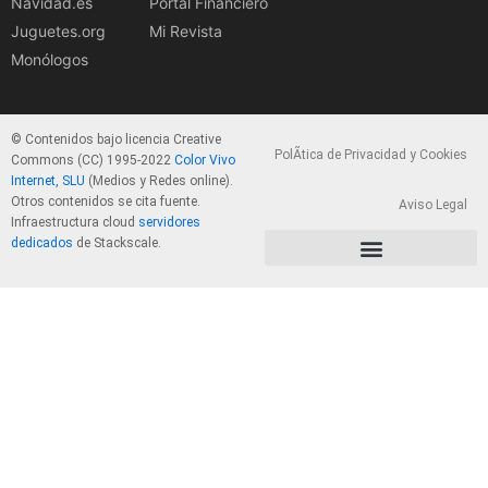
Navidad.es
Portal Financiero
Juguetes.org
Mi Revista
Monólogos
© Contenidos bajo licencia Creative
PolÃ­tica de Privacidad y Cookies
Commons (CC) 1995-2022
Color Vivo
Internet, SLU
(Medios y Redes online).
Otros contenidos se cita fuente.
Aviso Legal
Infraestructura cloud
servidores
dedicados
de Stackscale.
PolÃ­tica de Privacidad y Cookies