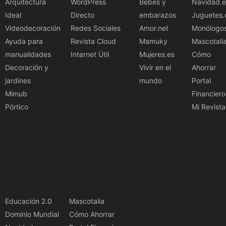
Arquitectura
WordPress
Bebés y
Navidad.e
Ideal
Directo
embarazos
Juguetes.
Videodecoración
Redes Sociales
Amor.net
Monólogo
Ayuda para
Revista Cloud
Mamuky
Mascotali
manualidades
Internet Útil
Mujeres.es
Cómo
Decoración y
Vivir en el
Ahorrar
jardines
mundo
Portal
Mimub
Financiero
Pórtico
Mi Revista
Educación 2.0
Mascotalia
Dominio Mundial
Cómo Ahorrar