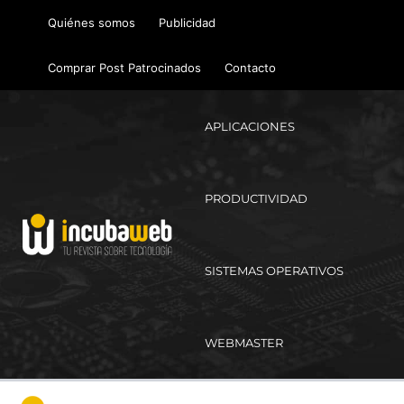
Ir
Quiénes somos
Publicidad
al
contenido
Comprar Post Patrocinados
Contacto
APLICACIONES
PRODUCTIVIDAD
SISTEMAS OPERATIVOS
WEBMASTER
Ma