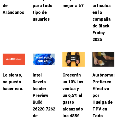
de
para todo
mejor a ti?
artículos
Arándanos
tipo de
en la
usuarios
campaña
de Black
Friday
2025
Lo siento,
Intel
Crecerán
Autónomos
no puedo
Revela
un 10% las
Prefieren
hacer eso.
Insider
ventas y
Efectivo
Preview
un 6,5% el
por
Build
gasto
Huelga de
26220.7262
alcanzado
TPV en
de
los 485€
Toda