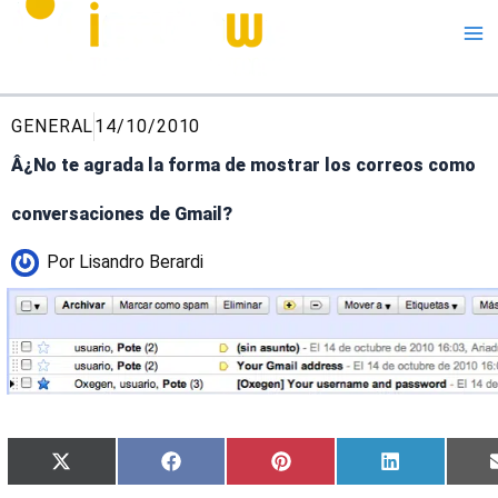
Me
GENERAL
14/10/2010
Â¿No te agrada la forma de mostrar los correos como
conversaciones de Gmail?
Por
Lisandro Berardi
Compartir
Compartir
Compartir
Compartir
X
Facebook
Pinterest
LinkedIn
en
en
en
en
(Twitter)