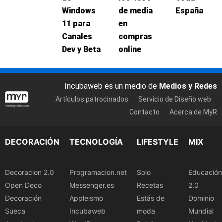
Windows
de media
España
11 para
en
Canales
compras
Dev y Beta
online
Incubaweb es un medio de
Medios y Redes
Artículos patrocinados
Servicio de Diseño web
Contacto
Acerca de MyR
DECORACIÓN
TECNOLOGÍA
LIFESTYLE
MIX
Decoracion 2.0
Programacion.net
Solo
Educación
Open Deco
Messenger.es
Recetas
2.0
Decoración
Appleismo
Estás de
Dominio
Sueca
Incubaweb
moda
Mundial