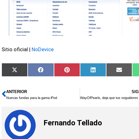
Sitio oficial |
NoDevice
Compartir
Compartir
Compartir
Compartir
Compar
X
Facebook
Pinterest
LinkedIn
Email
en
en
en
en
en
(Twitter)
ANTERIOR
SIG
Ant
Nuevas fundas para la gama iPod
Fernando Tellado