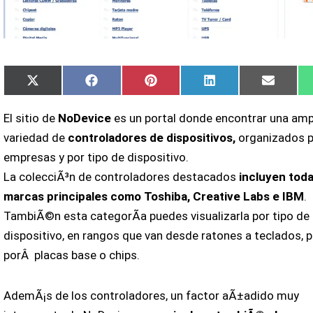
Compartir
Compartir
Compartir
Compartir
Compar
X
Facebook
Pinterest
LinkedIn
Email
en
en
en
en
en
(Twitter)
El sitio de
NoDevice
es un portal donde encontrar una amp
variedad de
controladores de dispositivos,
organizados 
empresas y por tipo de dispositivo.
La colecciÃ³n de controladores destacados
incluyen toda
marcas principales como Toshiba, Creative Labs e IBM
.
TambiÃ©n esta categorÃ­a puedes visualizarla por tipo de
dispositivo, en rangos que van desde ratones a teclados,
porÂ placas base o chips.
AdemÃ¡s de los controladores, un factor aÃ±adido muy