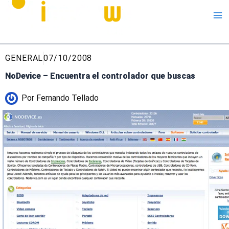
Me
GENERAL
07/10/2008
NoDevice – Encuentra el controlador que buscas
Por
Fernando Tellado