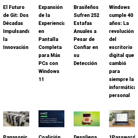
El Futuro
Expansión
Brasileños
Windows
de Git: Dos
de la
Sufren 252
cumple 40
Décadas
Experiencia
Estafas
años: La
Impulsando
en
Anuales a
revolución
la
Pantalla
Pesar de
del
Innovación
Completa
Confiar en
escritorio
para Más
su
digital que
PCs con
Detección
cambió
Windows
para
11
siempre la
informática
personal
Panasonic
Coalición
Despliega
1Password: