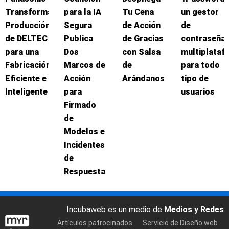
Transforma
para la IA
Tu Cena
un gestor
Producción
Segura
de Acción
de
de DELTEC
Publica
de Gracias
contraseña
para una
Dos
con Salsa
multiplataf
Fabricación
Marcos de
de
para todo
Eficiente e
Acción
Arándanos
tipo de
Inteligente
para
usuarios
Firmado
de
Modelos e
Incidentes
de
Respuesta
Incubaweb es un medio de
Medios y Redes
Artículos patrocinados
Servicio de Diseño web