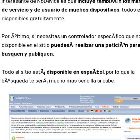
interesante de NoDevice es que
incluye tambiÃ©n los ma
de servicio y de usuario de muchos dispositivos
, todos e
disponibles gratuitamente.
Por Ãºltimo, si necesitas un controlador especÃ­fico que n
disponible en el sitio
puedesÂ realizar una peticiÃ³n para
busquen y publiquen.
Todo el sitio estÃ¡
disponible en espaÃ±ol
, por lo que la
bÃºsqueda te serÃ¡ mucho mas sencilla si cabe.