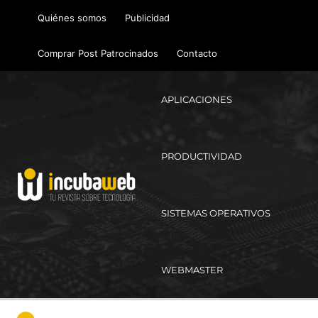
Ir
Quiénes somos
Publicidad
al
contenido
Comprar Post Patrocinados
Contacto
APLICACIONES
PRODUCTIVIDAD
SISTEMAS OPERATIVOS
WEBMASTER
Ma