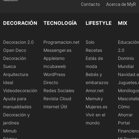
Contacto
Acerca de MyR
DECORACIÓN
TECNOLOGÍA
LIFESTYLE
MIX
Decoracion 2.0
Programacion.net
Solo
Educación
Open Deco
Messenger.es
Recetas
2.0
Decoración
Appleismo
Estás de
Dominio
Sueca
Incubaweb
moda
Mundial
Arquitectura
WordPress
Bebés y
Navidad.e
Ideal
Directo
embarazos
Juguetes.
Videodecoración
Redes Sociales
Amor.net
Monólogo
Ayuda para
Revista Cloud
Mamuky
Mascotali
manualidades
Internet Útil
Mujeres.es
Cómo
Decoración y
Vivir en el
Ahorrar
jardines
mundo
Portal
Mimub
Financiero
Pórtico
Mi Revista