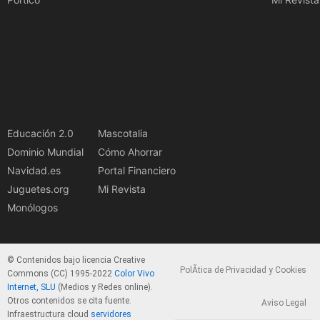
Educación 2.0
Mascotalia
Dominio Mundial
Cómo Ahorrar
Navidad.es
Portal Financiero
Juguetes.org
Mi Revista
Monólogos
© Contenidos bajo licencia Creative
PolÃ­tica de Privacidad y Cookies
Commons (CC) 1995-2022
Color Vivo
Internet, SLU
(Medios y Redes online).
Otros contenidos se cita fuente.
Aviso Legal
Infraestructura cloud
servidores