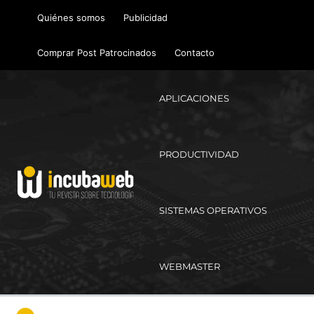
Ir
Quiénes somos
Publicidad
al
contenido
Comprar Post Patrocinados
Contacto
APLICACIONES
PRODUCTIVIDAD
SISTEMAS OPERATIVOS
WEBMASTER
Ma