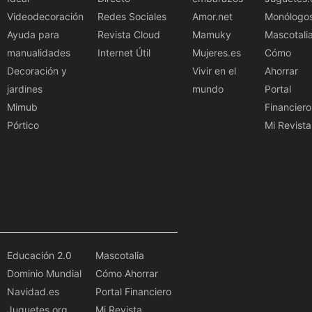
Videodecoración
Redes Sociales
Amor.net
Monólogo
Ayuda para
Revista Cloud
Mamuky
Mascotali
manualidades
Internet Útil
Mujeres.es
Cómo
Decoración y
Vivir en el
Ahorrar
jardines
mundo
Portal
Mimub
Financiero
Pórtico
Mi Revista
Educación 2.0
Mascotalia
Dominio Mundial
Cómo Ahorrar
Navidad.es
Portal Financiero
Juguetes.org
Mi Revista