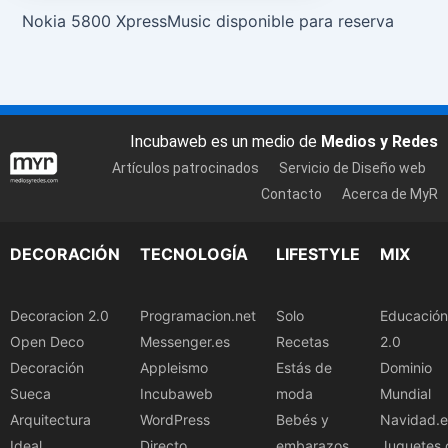
Nokia 5800 XpressMusic disponible para reserva
Incubaweb es un medio de
Medios y Redes
Artículos patrocinados
Servicio de Diseño web
Contacto
Acerca de MyR
DECORACIÓN
TECNOLOGÍA
LIFESTYLE
MIX
Decoracion 2.0
Programacion.net
Solo
Educación
Open Deco
Messenger.es
Recetas
2.0
Decoración
Appleismo
Estás de
Dominio
Sueca
Incubaweb
moda
Mundial
Arquitectura
WordPress
Bebés y
Navidad.e
Ideal
Directo
embarazos
Juguetes.