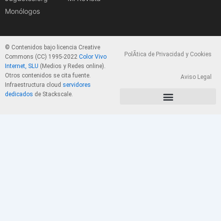
Monólogos
© Contenidos bajo licencia Creative
PolÃ­tica de Privacidad y Cookies
Commons (CC) 1995-2022
Color Vivo
Internet, SLU
(Medios y Redes online).
Otros contenidos se cita fuente.
Aviso Legal
Infraestructura cloud
servidores
dedicados
de Stackscale.
PolÃ­tica de Privacidad y Cookies