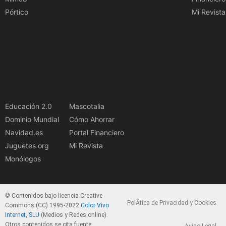
Pórtico
Mi Revista
Educación 2.0
Mascotalia
Dominio Mundial
Cómo Ahorrar
Navidad.es
Portal Financiero
Juguetes.org
Mi Revista
Monólogos
© Contenidos bajo licencia Creative
PolÃ­tica de Privacidad y Cookies
Commons (CC) 1995-2022
Color Vivo
Internet, SLU
(Medios y Redes online).
Otros contenidos se cita fuente.