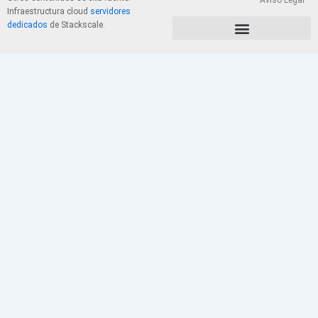
Aviso Legal
Infraestructura cloud
servidores
dedicados
de Stackscale.
PolÃ­tica de Privacidad y Cookies