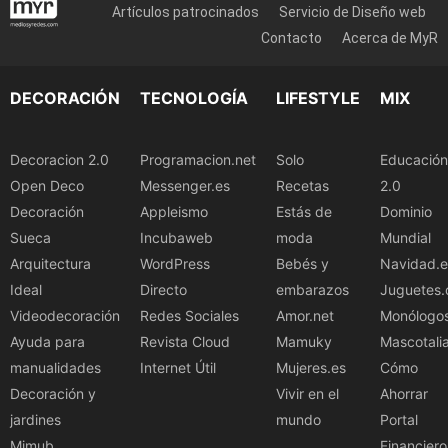
Artículos patrocinados
Servicio de Diseño web
Contacto
Acerca de MyR
DECORACIÓN
TECNOLOGÍA
LIFESTYLE
MIX
Decoracion 2.0
Programacion.net
Solo
Educación
Open Deco
Messenger.es
Recetas
2.0
Decoración
Appleismo
Estás de
Dominio
Sueca
Incubaweb
moda
Mundial
Arquitectura
WordPress
Bebés y
Navidad.e
Ideal
Directo
embarazos
Juguetes.
Videodecoración
Redes Sociales
Amor.net
Monólogo
Ayuda para
Revista Cloud
Mamuky
Mascotali
manualidades
Internet Útil
Mujeres.es
Cómo
Decoración y
Vivir en el
Ahorrar
jardines
mundo
Portal
Mimub
Financiero