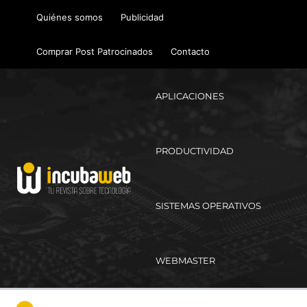
Ir
Quiénes somos
Publicidad
al
contenido
Comprar Post Patrocinados
Contacto
APLICACIONES
PRODUCTIVIDAD
SISTEMAS OPERATIVOS
WEBMASTER
Ma