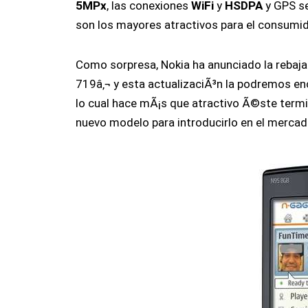
5MPx
, las conexiones
WiFi
y
HSDPA
y GPS se
son los mayores atractivos para el consumid
Como sorpresa, Nokia ha anunciado la rebaja
719â‚¬ y esta actualizaciÃ³n la podremos en
lo cual hace mÃ¡s que atractivo Ã©ste term
nuevo modelo para introducirlo en el merca