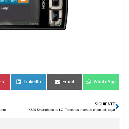
est
LinkedIn
Email
WhatsApp
SIGUIENTE
Sig
ento
KS20 Smartphone de LG. Todos tus sueÃ±os en un solo lugar