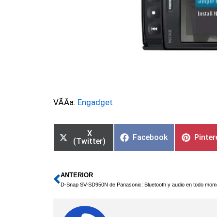
VÃ­Â­a:
Engadget
X
Facebook
Pinter
(Twitter)
ANTERIOR
Ant
D-Snap SV-SD950N de Panasonic: Bluetooth y audio en todo mom