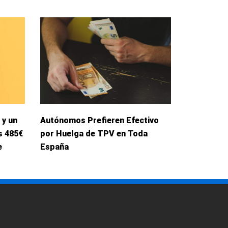
 y un
Autónomos Prefieren Efectivo
s 485€
por Huelga de TPV en Toda
e
España