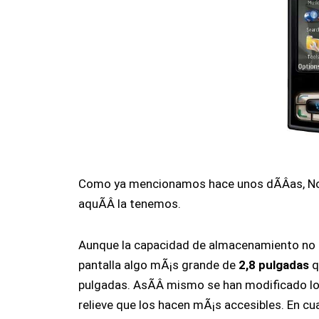
Como ya mencionamos hace unos dÃ­Â­as, No
aquÃ­Â­ la tenemos.
Aunque la capacidad de almacenamiento no e
pantalla algo mÃ¡s grande de
2,8 pulgadas
q
pulgadas. AsÃ­Â­ mismo se han modificado lo
relieve que los hacen mÃ¡s accesibles. En cu