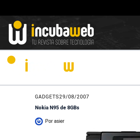
Ir
al
contenido
GADGETS
29/08/2007
Nokia N95 de 8GBs
Por
asier