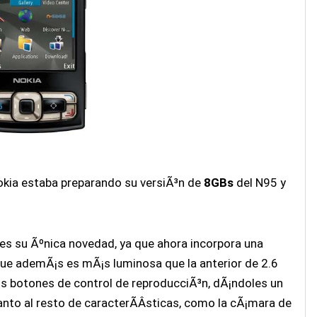
kia estaba preparando su versiÃ³n de
8GBs
del N95 y
s su Ãºnica novedad, ya que ahora incorpora una
ue ademÃ¡s es mÃ¡s luminosa que la anterior de 2.6
s botones de control de reproducciÃ³n, dÃ¡ndoles un
anto al resto de caracterÃ­Â­sticas, como la cÃ¡mara de