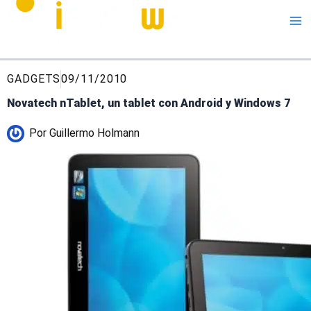
Me
GADGETS
09/11/2010
Novatech nTablet, un tablet con Android y Windows 7
Por
Guillermo Holmann