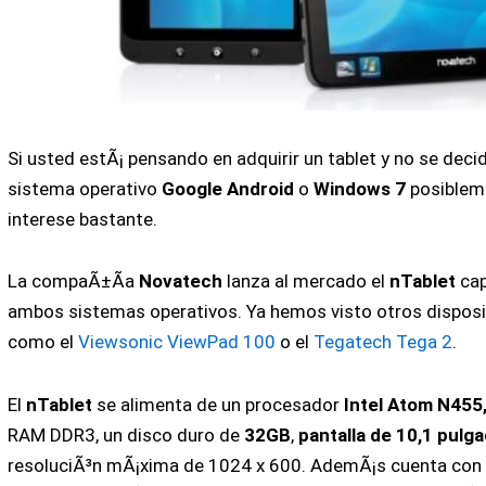
Si usted estÃ¡ pensando en adquirir un tablet y no se decid
sistema operativo
Google Android
o
Windows 7
posibleme
interese bastante.
La compaÃ±Ã­a
Novatech
lanza al mercado el
nTablet
cap
ambos sistemas operativos. Ya hemos visto otros disposit
como el
Viewsonic ViewPad 100
o el
Tegatech Tega 2
.
El
nTablet
se alimenta de un procesador
Intel Atom N455
RAM DDR3, un disco duro de
32GB
,
pantalla de 10,1 pulga
resoluciÃ³n mÃ¡xima de 1024 x 600. AdemÃ¡s cuenta con