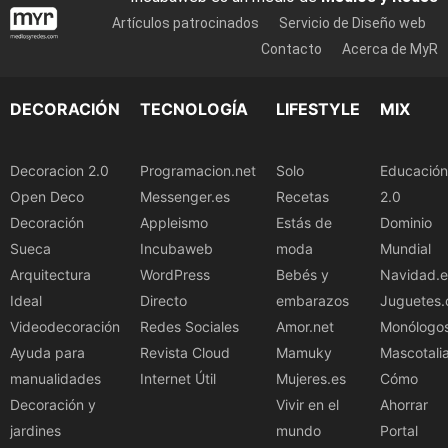
Artículos patrocinados
Servicio de Diseño web
Contacto
Acerca de MyR
DECORACIÓN
TECNOLOGÍA
LIFESTYLE
MIX
Decoracion 2.0
Programacion.net
Solo
Educación
Open Deco
Messenger.es
Recetas
2.0
Decoración
Appleismo
Estás de
Dominio
Sueca
Incubaweb
moda
Mundial
Arquitectura
WordPress
Bebés y
Navidad.e
Ideal
Directo
embarazos
Juguetes.
Videodecoración
Redes Sociales
Amor.net
Monólogo
Ayuda para
Revista Cloud
Mamuky
Mascotali
manualidades
Internet Útil
Mujeres.es
Cómo
Decoración y
Vivir en el
Ahorrar
jardines
mundo
Portal