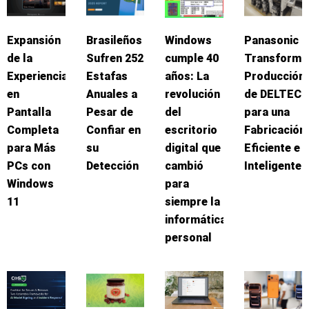
Expansión
Brasileños
Windows
Panasonic
de la
Sufren 252
cumple 40
Transforma
Experiencia
Estafas
años: La
Producción
en
Anuales a
revolución
de DELTEC
Pantalla
Pesar de
del
para una
Completa
Confiar en
escritorio
Fabricación
para Más
su
digital que
Eficiente e
PCs con
Detección
cambió
Inteligente
Windows
para
11
siempre la
informática
personal