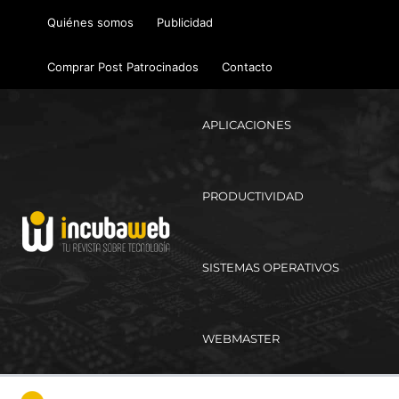
Ir
Quiénes somos
Publicidad
al
contenido
Comprar Post Patrocinados
Contacto
APLICACIONES
PRODUCTIVIDAD
SISTEMAS OPERATIVOS
WEBMASTER
Ma