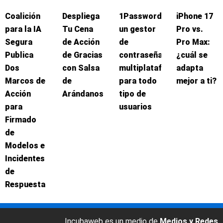
Coalición
Despliega
1Password:
iPhone 17
para la IA
Tu Cena
un gestor
Pro vs.
Segura
de Acción
de
Pro Max:
Publica
de Gracias
contraseñas
¿cuál se
Dos
con Salsa
multiplataforma
adapta
Marcos de
de
para todo
mejor a ti?
Acción
Arándanos
tipo de
para
usuarios
Firmado
de
Modelos e
Incidentes
de
Respuesta
Incubaweb es un medio de
Medios y Redes