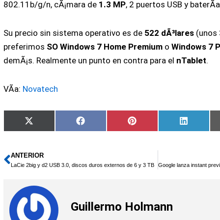
802.11b/g/n, cÃ¡mara de
1.3 MP
, 2 puertos USB y baterÃ
Su precio sin sistema operativo es de
522 dÃ³lares
(unos
preferimos
SO Windows 7 Home Premium
o
Windows 7 
demÃ¡s. Realmente un punto en contra para el
nTablet
.
VÃ­a:
Novatech
Compartir
Compartir
Compartir
Compart
X
Facebook
Pinterest
LinkedIn
en
en
en
en
(Twitter)
ANTERIOR
Ant
LaCie 2big y d2 USB 3.0, discos duros externos de 6 y 3 TB
Guillermo Holmann