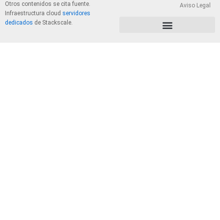
Otros contenidos se cita fuente.
Aviso Legal
Infraestructura cloud
servidores
dedicados
de Stackscale.
PolÃ­tica de Privacidad y Cookies