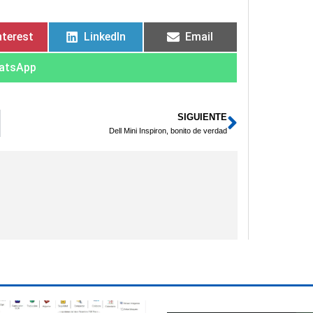
nterest
LinkedIn
Email
atsApp
SIGUIENTE
Siguient
Dell Mini Inspiron, bonito de verdad