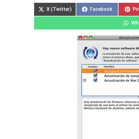
en
en
en
en
en
en
en
en
X (Twitter)
Facebook
Pi
Wh