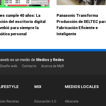
ws cumple 40 años: La
Panasonic Transforma
ción del escritorio digital
Producción de DELTEC par
ambió para siempre la
Fabricación Eficiente e
ática personal
Inteligente
baweb es un medio de
Medios y Redes
 Diseño web
Contacto
Acerca de MyR
LIFESTYLE
MIX
MEDIOS LOCALES
Solo Recetas
Educación 2.0
Albacete