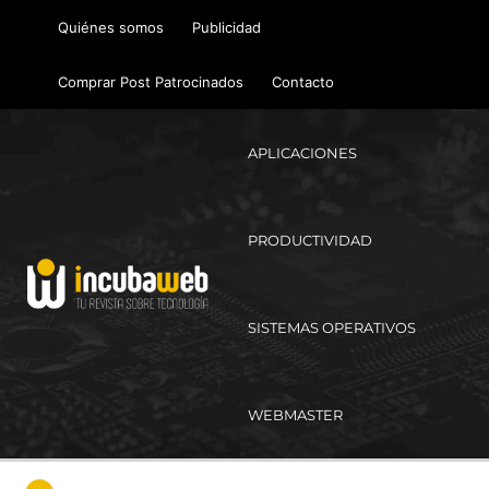
Ir
Quiénes somos
Publicidad
al
contenido
Comprar Post Patrocinados
Contacto
APLICACIONES
PRODUCTIVIDAD
SISTEMAS OPERATIVOS
WEBMASTER
Ma