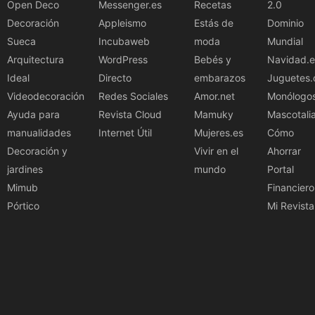
Open Deco
Messenger.es
Recetas
2.0
Decoración
Appleismo
Estás de
Dominio
Sueca
Incubaweb
moda
Mundial
Arquitectura
WordPress
Bebés y
Navidad.e
Ideal
Directo
embarazos
Juguetes.
Videodecoración
Redes Sociales
Amor.net
Monólogo
Ayuda para
Revista Cloud
Mamuky
Mascotali
manualidades
Internet Útil
Mujeres.es
Cómo
Decoración y
Vivir en el
Ahorrar
jardines
mundo
Portal
Mimub
Financiero
Pórtico
Mi Revista