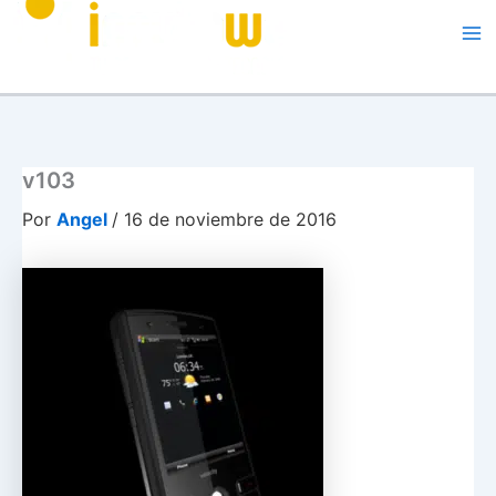
Me
v103
Por
Angel
/
16 de noviembre de 2016