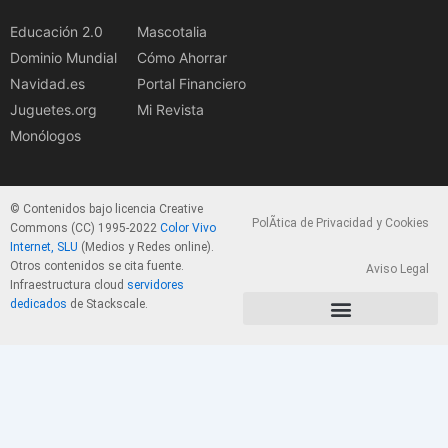
Educación 2.0
Mascotalia
Dominio Mundial
Cómo Ahorrar
Navidad.es
Portal Financiero
Juguetes.org
Mi Revista
Monólogos
© Contenidos bajo licencia Creative
PolÃ­tica de Privacidad y Cookies
Commons (CC) 1995-2022
Color Vivo
Internet, SLU
(Medios y Redes online).
Otros contenidos se cita fuente.
Aviso Legal
Infraestructura cloud
servidores
dedicados
de Stackscale.
PolÃ­tica de Privacidad y Cookies