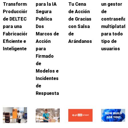
Transforma
para la IA
Tu Cena
un gestor
Producción
Segura
de Acción
de
de DELTEC
Publica
de Gracias
contraseña
para una
Dos
con Salsa
multiplataf
Fabricación
Marcos de
de
para todo
Eficiente e
Acción
Arándanos
tipo de
Inteligente
para
usuarios
Firmado
de
Modelos e
Incidentes
de
Respuesta