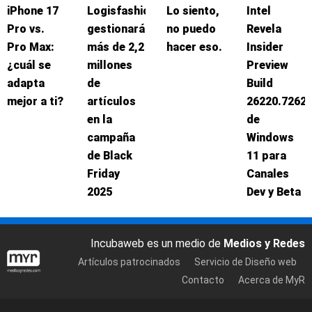
iPhone 17
Logisfashion
Lo siento,
Intel
Pro vs.
gestionará
no puedo
Revela
Pro Max:
más de 2,2
hacer eso.
Insider
¿cuál se
millones
Preview
adapta
de
Build
mejor a ti?
artículos
26220.7262
en la
de
campaña
Windows
de Black
11 para
Friday
Canales
2025
Dev y Beta
Incubaweb es un medio de
Medios y Redes
Artículos patrocinados
Servicio de Diseño web
Contacto
Acerca de MyR