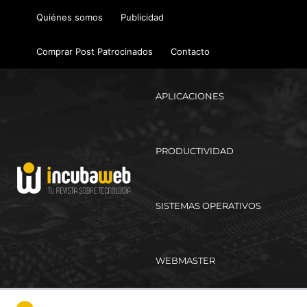
Ir
Quiénes somos
Publicidad
al
contenido
Comprar Post Patrocinados
Contacto
APLICACIONES
PRODUCTIVIDAD
SISTEMAS OPERATIVOS
WEBMASTER
Ma