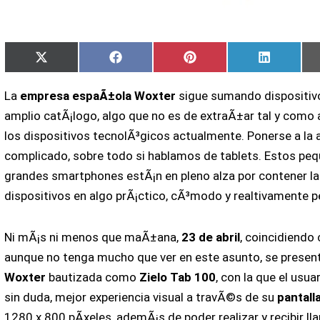
Compartir
Compartir
Compartir
Comparti
X
Facebook
Pinterest
LinkedIn
en
en
en
en
(Twitter)
La
empresa espaÃ±ola Woxter
sigue sumando dispositivo
amplio catÃ¡logo, algo que no es de extraÃ±ar tal y com
los dispositivos tecnolÃ³gicos actualmente. Ponerse a la 
complicado, sobre todo si hablamos de tablets. Estos p
grandes smartphones estÃ¡n en pleno alza por contener l
dispositivos en algo prÃ¡ctico, cÃ³modo y realtivamente
Ni mÃ¡s ni menos que maÃ±ana,
23 de abril
, coincidiendo
aunque no tenga mucho que ver en este asunto, se presen
Woxter
bautizada como
Zielo Tab 100
, con la que el usua
sin duda, mejor experiencia visual a travÃ©s de su
pantall
1280 x 800 pÃ­xeles, ademÃ¡s de poder realizar y recibir l