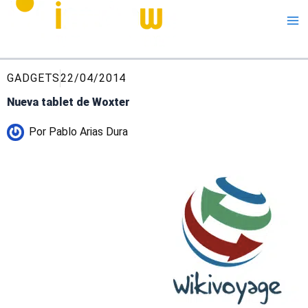
Me
GADGETS
22/04/2014
Nueva tablet de Woxter
Por
Pablo Arias Dura