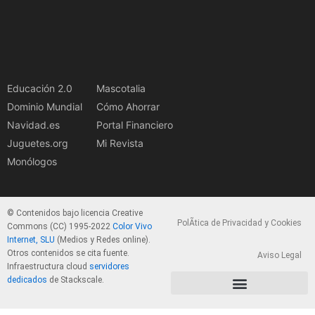
Educación 2.0
Mascotalia
Dominio Mundial
Cómo Ahorrar
Navidad.es
Portal Financiero
Juguetes.org
Mi Revista
Monólogos
© Contenidos bajo licencia Creative
PolÃ­tica de Privacidad y Cookies
Commons (CC) 1995-2022
Color Vivo
Internet, SLU
(Medios y Redes online).
Otros contenidos se cita fuente.
Aviso Legal
Infraestructura cloud
servidores
dedicados
de Stackscale.
PolÃ­tica de Privacidad y Cookies