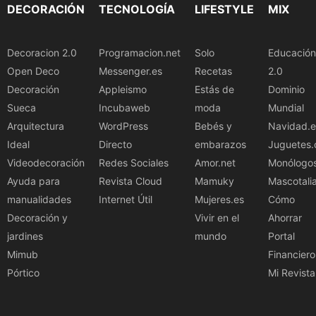
DECORACIÓN
TECNOLOGÍA
LIFESTYLE
MIX
Decoracion 2.0
Programacion.net
Solo
Educación
Open Deco
Messenger.es
Recetas
2.0
Decoración
Appleismo
Estás de
Dominio
Sueca
Incubaweb
moda
Mundial
Arquitectura
WordPress
Bebés y
Navidad.e
Ideal
Directo
embarazos
Juguetes.
Videodecoración
Redes Sociales
Amor.net
Monólogo
Ayuda para
Revista Cloud
Mamuky
Mascotali
manualidades
Internet Útil
Mujeres.es
Cómo
Decoración y
Vivir en el
Ahorrar
jardines
mundo
Portal
Mimub
Financiero
Pórtico
Mi Revista