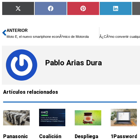
Compartir
Compartir
Compartir
Comparti
X
Facebook
Pinterest
LinkedIn
en
en
en
en
(Twitter)
ANTERIOR
Ant
Moto E, el nuevo smartphone econÃ³mico de Motorola
Pablo Arias Dura
Artículos relacionados
Panasonic
Coalición
Despliega
1Password: