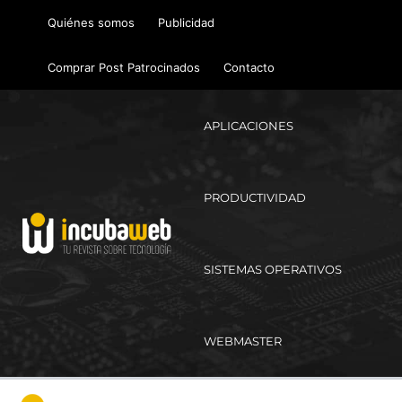
Ir
Quiénes somos
Publicidad
al
contenido
Comprar Post Patrocinados
Contacto
APLICACIONES
PRODUCTIVIDAD
SISTEMAS OPERATIVOS
WEBMASTER
Ma