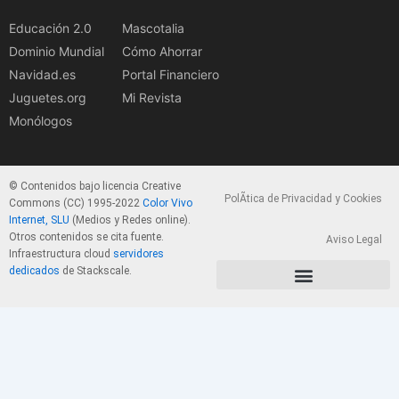
Educación 2.0
Mascotalia
Dominio Mundial
Cómo Ahorrar
Navidad.es
Portal Financiero
Juguetes.org
Mi Revista
Monólogos
© Contenidos bajo licencia Creative
PolÃ­tica de Privacidad y Cookies
Commons (CC) 1995-2022
Color Vivo
Internet, SLU
(Medios y Redes online).
Otros contenidos se cita fuente.
Aviso Legal
Infraestructura cloud
servidores
dedicados
de Stackscale.
PolÃ­tica de Privacidad y Cookies