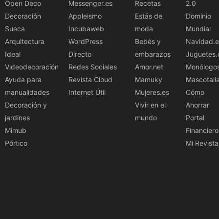
Open Deco
Messenger.es
Recetas
2.0
Decoración
Appleismo
Estás de
Dominio
Sueca
Incubaweb
moda
Mundial
Arquitectura
WordPress
Bebés y
Navidad.e
Ideal
Directo
embarazos
Juguetes.
Videodecoración
Redes Sociales
Amor.net
Monólogo
Ayuda para
Revista Cloud
Mamuky
Mascotali
manualidades
Internet Útil
Mujeres.es
Cómo
Decoración y
Vivir en el
Ahorrar
jardines
mundo
Portal
Mimub
Financiero
Pórtico
Mi Revista