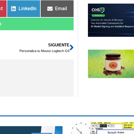
st
LinkedIn
Email
p
SIGUIENTE
Siguiente
Personaliza tu Mouse Logitech G9