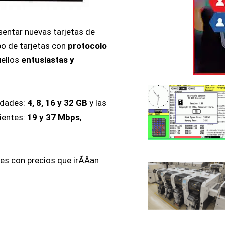
entar nuevas tarjetas de
o de tarjetas con
protocolo
uellos
entusiastas y
cidades:
4, 8, 16 y 32 GB
y las
uientes:
19 y 37 Mbps
,
s con precios que irÃ­Â­an