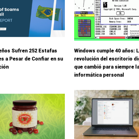
eños Sufren 252 Estafas
Windows cumple 40 años: 
s a Pesar de Confiar en su
revolución del escritorio di
ción
que cambió para siempre l
informática personal