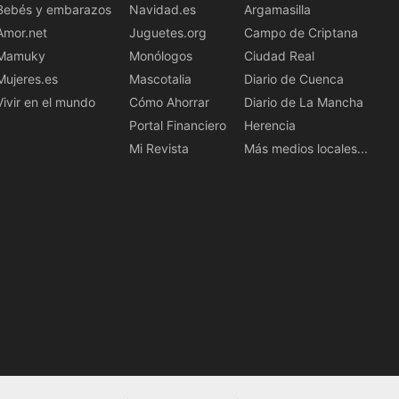
Bebés y embarazos
Navidad.es
Argamasilla
Amor.net
Juguetes.org
Campo de Criptana
Mamuky
Monólogos
Ciudad Real
Mujeres.es
Mascotalia
Diario de Cuenca
Vivir en el mundo
Cómo Ahorrar
Diario de La Mancha
Portal Financiero
Herencia
Mi Revista
Más medios locales...