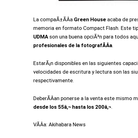
La compaÃ±Ã­Â­a
Green House
acaba de pres
memoria en formato Compact Flash. Este tip
UDMA
son una buena opciÃ³n para todos aq
profesionales de la fotografÃ­Â­a
.
EstarÃ¡n disponibles en las siguientes capa
velocidades de escritura y lectura son las si
respectivamente.
DeberÃ­Â­an ponerse a la venta este mismo me
desde los 55â‚¬ hasta los 200â‚¬
.
VÃ­Â­a: Akihabara News