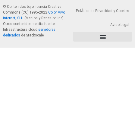
© Contenidos bajo licencia Creative
PolÃ­tica de Privacidad y Cookies
Commons (CC) 1995-2022
Color Vivo
Internet, SLU
(Medios y Redes online).
Otros contenidos se cita fuente.
Aviso Legal
Infraestructura cloud
servidores
dedicados
de Stackscale.
PolÃ­tica de Privacidad y Cookies