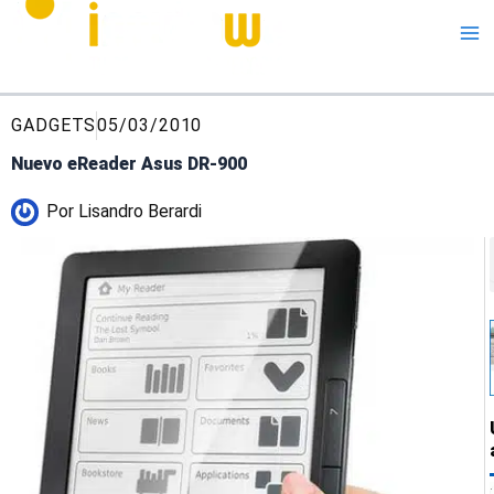
Me
GADGETS
05/03/2010
Nuevo eReader Asus DR-900
Por
Lisandro Berardi