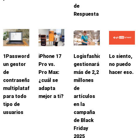
de
Respuesta
1Password:
iPhone 17
Logisfashion
Lo siento,
un gestor
Pro vs.
gestionará
no puedo
de
Pro Max:
más de 2,2
hacer eso.
contraseñas
¿cuál se
millones
multiplataforma
adapta
de
para todo
mejor a ti?
artículos
tipo de
en la
usuarios
campaña
de Black
Friday
2025