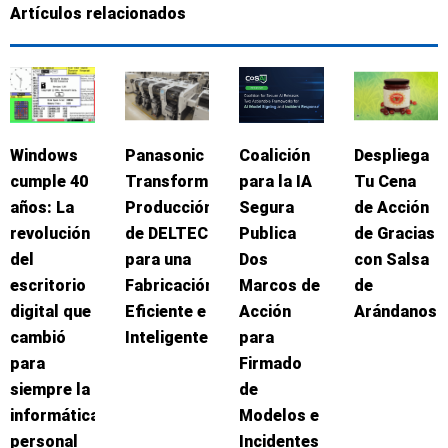
Artículos relacionados
Windows
Panasonic
Coalición
Despliega
cumple 40
Transforma
para la IA
Tu Cena
años: La
Producción
Segura
de Acción
revolución
de DELTEC
Publica
de Gracias
del
para una
Dos
con Salsa
escritorio
Fabricación
Marcos de
de
digital que
Eficiente e
Acción
Arándanos
cambió
Inteligente
para
para
Firmado
siempre la
de
informática
Modelos e
personal
Incidentes