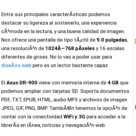
Entre sus principales caracterÃ­sticas podemos
destacar su ligereza al sostenerlo, una experiencia
cÃ³moda en la lectura, y una buena calidad de imagen.
Nos ofrece una pantalla de tipo tÃ¡ctil de
9.0 pulgadas
,
una resoluciÃ³n de
1024Ã—768 pÃ­xeles
y 16 escalas
diferentes de grises. No lo vas a poder usar para
diseÃ±o web
pero es un lector bastante capaz.
El
Asus DR-900
viene con memoria interna de
4 GB
que
podemos ampliar con tarjetas SD. Soporta documentos
PDF, TXT, EPUB, HTML, audio MP3 y archivos de imagen
JPEG, GIF, PNG, BMP. TambiÃ©n tenemos la opciÃ³n de
contar con la conectividad
WiFi y 3G
para acceder a la
librerÃ­a en lÃ­nea, noticias y navegaciÃ³n web.