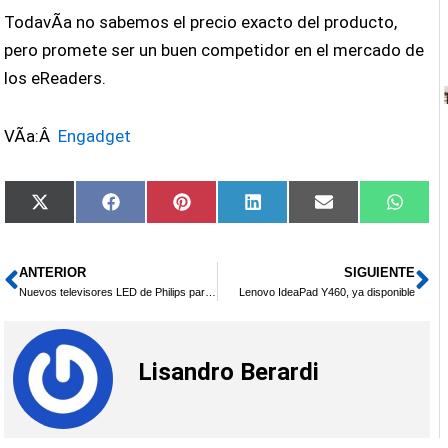
TodavÃ­a no sabemos el precio exacto del producto,
pero promete ser un buen competidor en el mercado de
los eReaders.
VÃ­a:Â
Engadget
Compartir
Compartir
Compartir
Compartir
Compartir
Compa
X
Facebook
Pinterest
LinkedIn
Email
What
en
en
en
en
en
en
(Twitter)
ANTERIOR
SIGUIENTE
Ant
Si
Nuevos televisores LED de Philips para 2010
Lenovo IdeaPad Y460, ya disponible
Lisandro Berardi