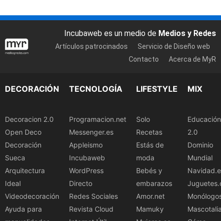
Incubaweb es un medio de
Medios y Redes
Artículos patrocinados
Servicio de Diseño web
Contacto
Acerca de MyR
DECORACIÓN
TECNOLOGÍA
LIFESTYLE
MIX
Decoracion 2.0
Programacion.net
Solo
Educación
Open Deco
Messenger.es
Recetas
2.0
Decoración
Appleismo
Estás de
Dominio
Sueca
Incubaweb
moda
Mundial
Arquitectura
WordPress
Bebés y
Navidad.e
Ideal
Directo
embarazos
Juguetes.
Videodecoración
Redes Sociales
Amor.net
Monólogo
Ayuda para
Revista Cloud
Mamuky
Mascotali