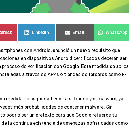
partir
partir
Compartir
Compartir
Compartir
Compartir
Compartir
Compartir
en
en
en
en
en
en
terest
LinkedIn
Email
WhatsApp
artphones con Android, anunció un nuevo requisito que
icaciones en dispositivos Android certificados deberán ser
proceso de verificación con Google. Esta medida se aplica
 instaladas a través de APKs o tiendas de terceros como F-
na medida de seguridad contra el fraude y el malware, ya
0 veces más probabilidades de contener malware. Sin
to podría ser un pretexto para que Google refuerce su
r de la continua existencia de amenazas sofisticadas como