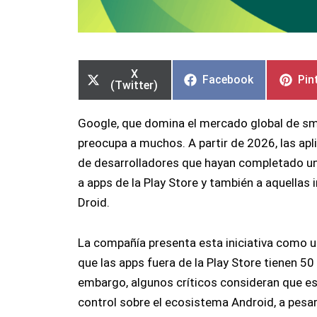
Compartir
Compartir
Compartir
Compartir
Com
Com
en
en
en
en
en
en
X
Facebook
Pin
(Twitter)
Google, que domina el mercado global de sm
preocupa a muchos. A partir de 2026, las apl
de desarrolladores que hayan completado un 
a apps de la Play Store y también a aquellas
Droid.
La compañía presenta esta iniciativa como u
que las apps fuera de la Play Store tienen 5
embargo, algunos críticos consideran que es
control sobre el ecosistema Android, a pesa