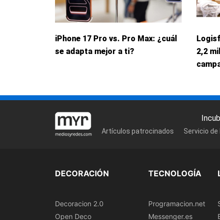
iPhone 17 Pro vs. Pro Max: ¿cuál
Logis
se adapta mejor a ti?
2,2 mi
campa
Incu
Artículos patrocinados
Servicio de
DECORACIÓN
TECNOLOGÍA
Decoracion 2.0
Programacion.net
Open Deco
Messenger.es