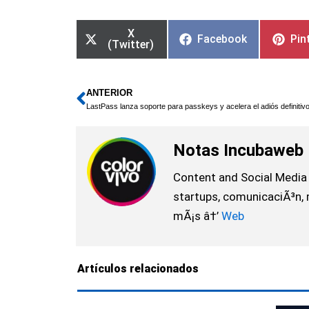
X
Facebook
Pin
(Twitter)
ANTERIOR
Ant
Notas Incubaweb
Content and Social Media 
startups, comunicaciÃ³n, 
mÃ¡s â†’
Web
Artículos relacionados