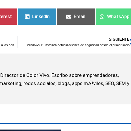
terest
LinkedIn
Email
WhatsApp
SIGUIENTE
LastPass lanza soporte para passkeys y acelera el adiós definitivo a las contraseñas
Windows 11 instalará actualizaciones de seguridad desde el primer inicio
Director de Color Vivo. Escribo sobre emprendedores,
marketing, redes sociales, blogs, apps mÃ³viles, SEO, SEM y