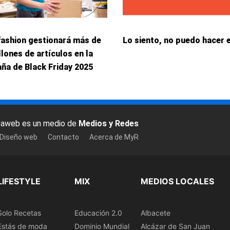
fashion gestionará más de
Lo siento, no puedo hacer 
llones de artículos en la
ña de Black Friday 2025
baweb es un medio de
Medios y Redes
 Diseño web
Contacto
Acerca de MyR
LIFESTYLE
MIX
MEDIOS LOCALES
Solo Recetas
Educación 2.0
Albacete
Estás de moda
Dominio Mundial
Alcázar de San Juan