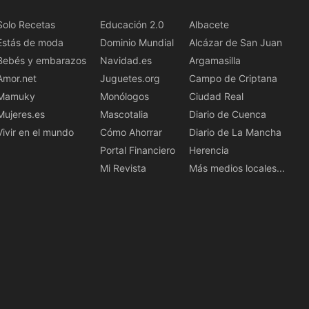
Solo Recetas
Educación 2.0
Albacete
Estás de moda
Dominio Mundial
Alcázar de San Juan
Bebés y embarazos
Navidad.es
Argamasilla
Amor.net
Juguetes.org
Campo de Criptana
Mamuky
Monólogos
Ciudad Real
Mujeres.es
Mascotalia
Diario de Cuenca
Vivir en el mundo
Cómo Ahorrar
Diario de La Mancha
Portal Financiero
Herencia
Mi Revista
Más medios locales...