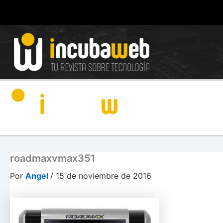
Ir
al
contenido
roadmaxvmax351
Por
Angel
/
15 de noviembre de 2016