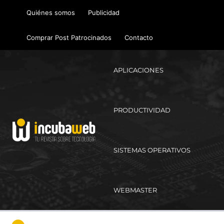
Ir
Quiénes somos
Publicidad
al
contenido
Comprar Post Patrocinados
Contacto
APLICACIONES
PRODUCTIVIDAD
SISTEMAS OPERATIVOS
WEBMASTER
Ma