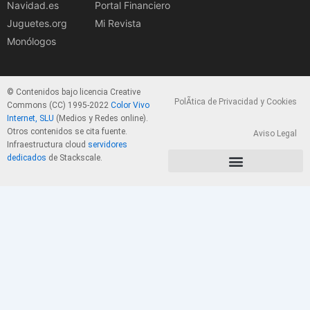
Navidad.es
Portal Financiero
Juguetes.org
Mi Revista
Monólogos
© Contenidos bajo licencia Creative
PolÃ­tica de Privacidad y Cookies
Commons (CC) 1995-2022
Color Vivo
Internet, SLU
(Medios y Redes online).
Otros contenidos se cita fuente.
Aviso Legal
Infraestructura cloud
servidores
dedicados
de Stackscale.
PolÃ­tica de Privacidad y Cookies