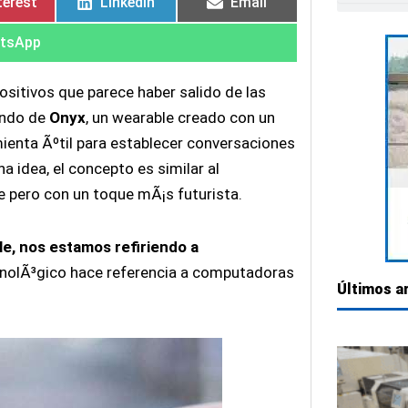
terest
LinkedIn
Email
tsApp
sitivos que parece haber salido de las
lando de
Onyx
, un wearable creado con un
mienta Ãºtil para establecer conversaciones
 idea, el concepto es similar al
e pero con un toque mÃ¡s futurista.
e, nos estamos refiriendo a
ecnolÃ³gico hace referencia a computadoras
Últimos a