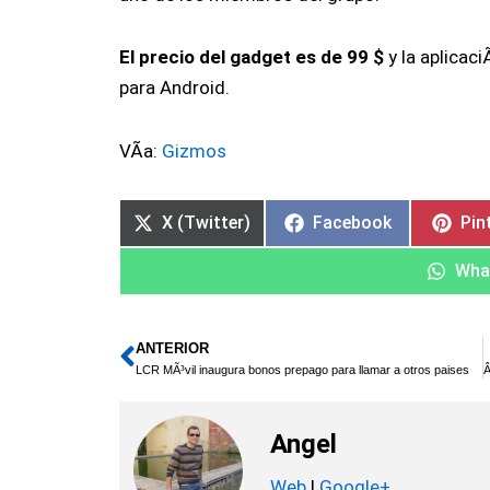
El precio del gadget es de 99 $
y la aplicac
para Android.
VÃ­a:
Gizmos
X (Twitter)
Facebook
Pin
Wha
ANTERIOR
Ant
LCR MÃ³vil inaugura bonos prepago para llamar a otros paises
Angel
Web
|
Google+