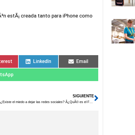
iÃ³n estÃ¡ creada tanto para iPhone como
terest
LinkedIn
Email
tsApp
SIGUIENTE
Siguiente
Â¿Existe el miedo a dejar las redes sociales? Â¿QuÃ© es el Fomo?