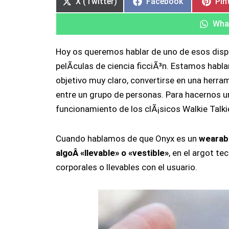
X (Twitter)
Facebook
Pin
Wha
Hoy os queremos hablar de uno de esos dispo
pelÃ­culas de ciencia ficciÃ³n. Estamos hab
objetivo muy claro, convertirse en una herra
entre un grupo de personas. Para hacernos una
funcionamiento de los clÃ¡sicos Walkie Talki
Cuando hablamos de que Onyx es un
wearabl
algoÂ «llevable» o «vestible»
, en el argot t
corporales o llevables con el usuario.