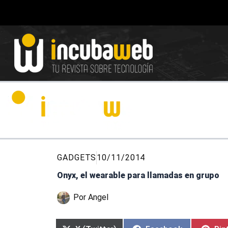
Ir
al
contenido
GADGETS
10/11/2014
Onyx, el wearable para llamadas en grupo
Por
Angel
Compartir
Compartir
Compartir
Compartir
Com
Com
Com
Com
en
en
en
en
en
en
en
en