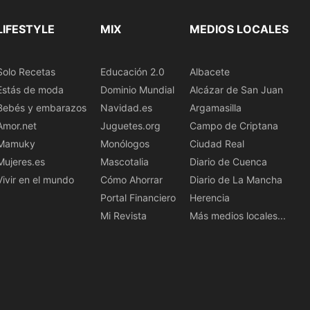
LIFESTYLE
MIX
MEDIOS LOCALES
Solo Recetas
Educación 2.0
Albacete
Estás de moda
Dominio Mundial
Alcázar de San Juan
Bebés y embarazos
Navidad.es
Argamasilla
Amor.net
Juguetes.org
Campo de Criptana
Mamuky
Monólogos
Ciudad Real
Mujeres.es
Mascotalia
Diario de Cuenca
Vivir en el mundo
Cómo Ahorrar
Diario de La Mancha
Portal Financiero
Herencia
Mi Revista
Más medios locales...